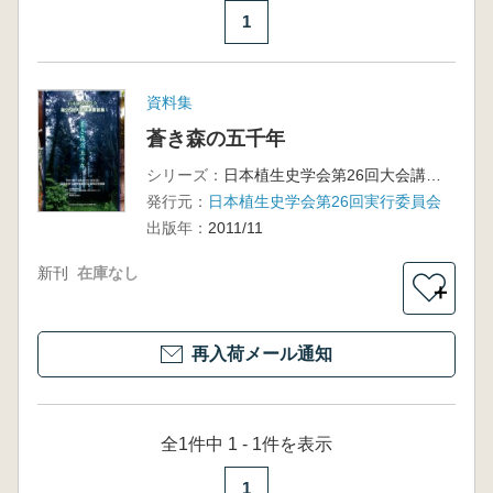
1
資料集
蒼き森の五千年
シリーズ：
日本植生史学会第26回大会講演要旨集
発行元：
日本植生史学会第26回実行委員会
出版年：
2011/11
新刊
在庫なし
＋
再入荷メール通知
全1件中 1 - 1件を表示
1