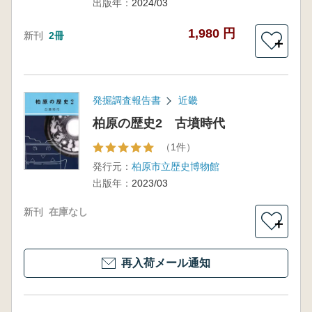
出版年：
2024/03
1,980 円
新刊
2冊
＋
発掘調査報告書
近畿
柏原の歴史2 古墳時代
（1件）
発行元：
柏原市立歴史博物館
出版年：
2023/03
新刊
在庫なし
＋
再入荷メール通知