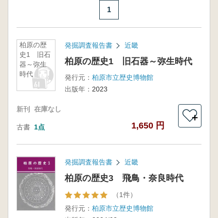
1
柏原の歴
発掘調査報告書
近畿
史1 旧石
柏原の歴史1 旧石器～弥生時代
器～弥生
時代
発行元：
柏原市立歴史博物館
出版年：
2023
新刊
在庫なし
＋
1,650 円
古書
1点
発掘調査報告書
近畿
柏原の歴史3 飛鳥・奈良時代
（1件）
発行元：
柏原市立歴史博物館