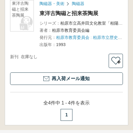
東洋古陶
陶磁器・美術
陶磁器
磁と招来
東洋古陶磁と招来茶陶展
茶陶展
シリーズ：
柏原市立高井田文化教室「柏陽庵」完成記念特別展
著者：
柏原市教育委員会編
発行元：
柏原市教育委員会 : 柏原市立歴史博物館
出版年：
1993
新刊
在庫なし
＋
再入荷メール通知
全4件中 1 - 4件を表示
1