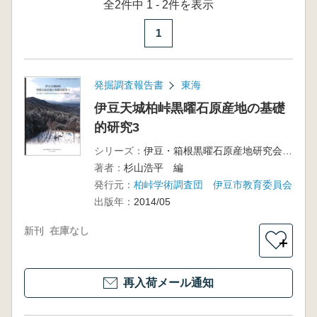
全2件中 1 - 2件を表示
1
発掘調査報告書
東海
伊豆天城柏峠黒曜石原産地の基礎
的研究3
シリーズ：
伊豆・箱根黒曜石原産地研究会研究報告4
著者：
杉山浩平 編
発行元：
柏峠学術調査団 伊豆市教育委員会
出版年：
2014/05
新刊
在庫なし
＋
再入荷メール通知