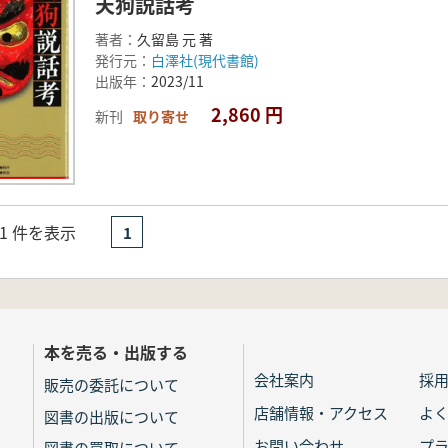
天狗説話考
著者：
久留島 元 著
発行元：
白澤社(現代書館)
出版年：
2023/11
2,860 円
新刊
取り寄せ
- 1 件を表示
1
本を売る・出版する
会社案内
採
販売の委託について
店舗情報・アクセス
よ
図書の出版について
お問い合わせ
プ
図書の買取について