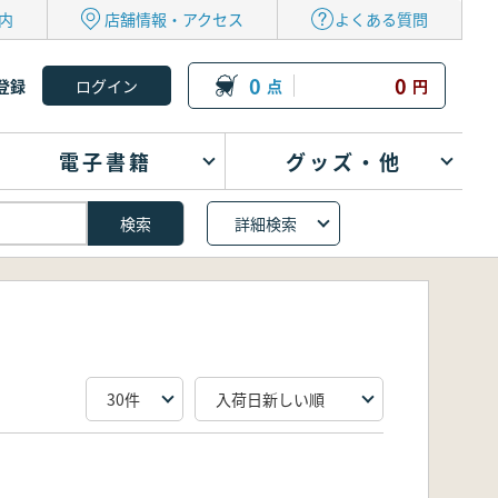
内
店舗情報・アクセス
よくある質問
0
0
登録
点
円
電子書籍
グッズ・他
詳細検索