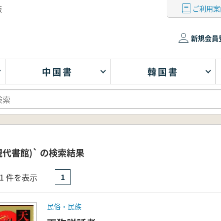
ご利用案
版
新規会員
中国書
韓国書
現代書館)` の検索結果
- 1 件を表示
1
民俗・民族