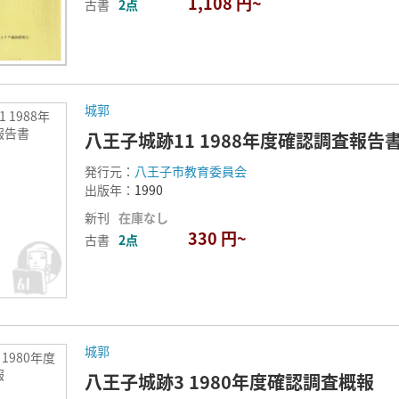
1,108 円~
古書
2点
城郭
 1988年
報告書
八王子城跡11 1988年度確認調査報告
発行元：
八王子市教育委員会
出版年：
1990
新刊
在庫なし
330 円~
古書
2点
城郭
1980年度
報
八王子城跡3 1980年度確認調査概報