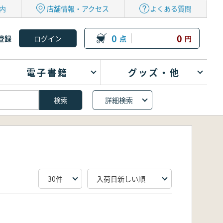
内
店舗情報・アクセス
よくある質問
0
0
登録
点
円
電子書籍
グッズ・他
詳細検索