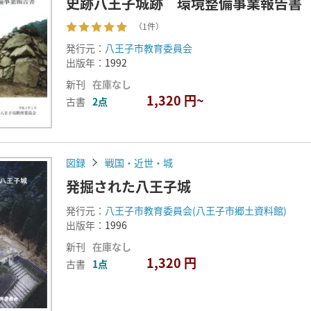
史跡八王子城跡 環境整備事業報告書
（1件）
発行元：
八王子市教育委員会
出版年：
1992
新刊
在庫なし
1,320 円~
古書
2点
図録
戦国・近世・城
発掘された八王子城
発行元：
八王子市教育委員会(八王子市郷土資料館)
出版年：
1996
新刊
在庫なし
1,320 円
古書
1点