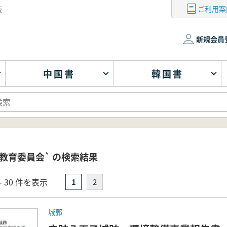
ご利用案
版
新規会員
中国書
韓国書
教育委員会` の検索結果
- 30 件を表示
1
2
城郭