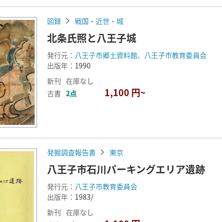
図録
戦国・近世・城
北条氏照と八王子城
発行元：
八王子市郷土資料館、八王子市教育委員会
出版年：
1990
新刊
在庫なし
1,100 円~
古書
2点
発掘調査報告書
東京
八王子市石川パーキングエリア遺跡
発行元：
八王子市教育委員会
出版年：
1983/
新刊
在庫なし