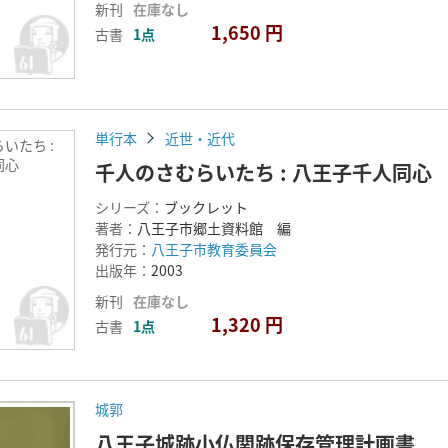
新刊
在庫なし
1,650 円
古書
1点
単行本
近世・近代
いたち :
同心
千人のさむらいたち : 八王子千人同心
シリーズ：
ブックレット
著者：
八王子市郷土資料館 編
発行元：
八王子市教育委員会
出版年：
2003
新刊
在庫なし
1,320 円
古書
1点
城郭
八王子城跡小仏関跡保存管理計画書