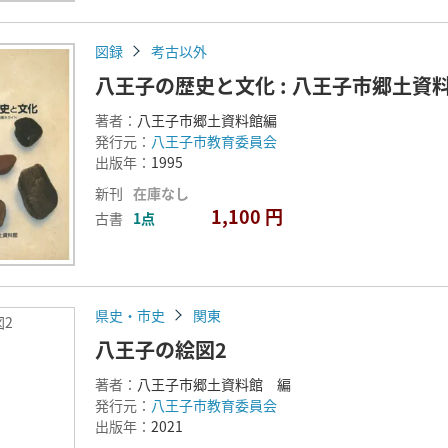
図録
考古以外
八王子の歴史と文化 : 八王子市郷土資
著者：
八王子市郷土資料館編
発行元：
八王子市教育委員会
出版年：
1995
新刊
在庫なし
1,100 円
古書
1点
県史・市史
関東
2
八王子の絵図2
著者：
八王子市郷土資料館 編
発行元：
八王子市教育委員会
出版年：
2021