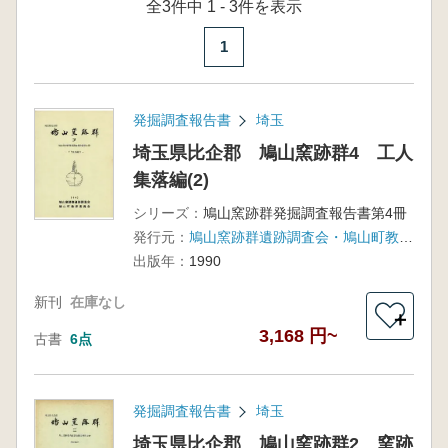
全3件中 1 - 3件を表示
1
発掘調査報告書
埼玉
埼玉県比企郡 鳩山窯跡群4 工人
集落編(2)
シリーズ：
鳩山窯跡群発掘調査報告書第4冊
発行元：
鳩山窯跡群遺跡調査会・鳩山町教育委員会
出版年：
1990
新刊
在庫なし
＋
3,168 円~
古書
6点
発掘調査報告書
埼玉
埼玉県比企郡 鳩山窯跡群2 窯跡