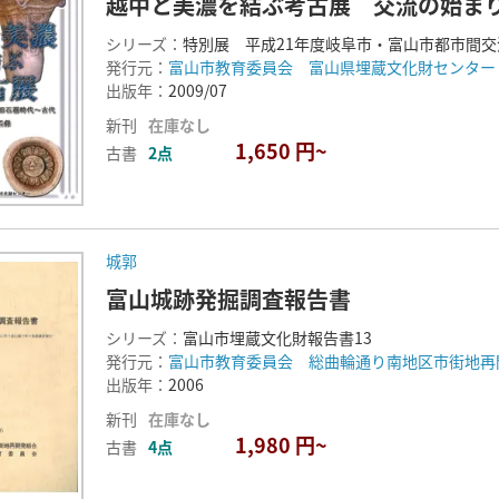
越中と美濃を結ぶ考古展 交流の始ま
シリーズ：
特別展 平成21年度岐阜市・富山市都市間交
発行元：
富山市教育委員会 富山県埋蔵文化財センター
出版年：
2009/07
新刊
在庫なし
1,650 円~
古書
2点
城郭
富山城跡発掘調査報告書
シリーズ：
富山市埋蔵文化財報告書13
発行元：
富山市教育委員会 総曲輪通り南地区市街地再
出版年：
2006
新刊
在庫なし
1,980 円~
古書
4点