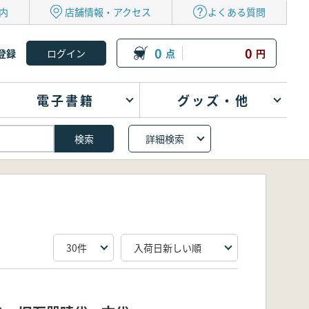
内
店舗情報・アクセス
よくある質問
0
0
登録
点
円
電子書籍
グッズ・他
詳細検索