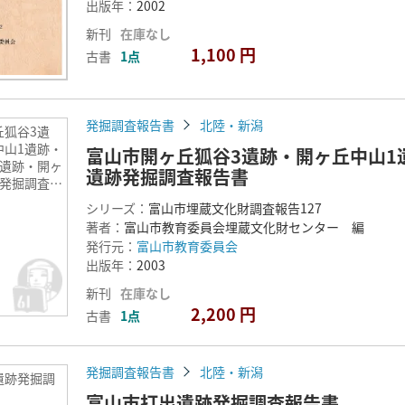
出版年：
2002
新刊
在庫なし
1,100 円
古書
1点
発掘調査報告書
北陸・新潟
丘狐谷3遺
中山1遺跡・
富山市開ヶ丘狐谷3遺跡・開ヶ丘中山1
4遺跡・開ヶ
遺跡発掘調査報告書
跡発掘調査報
シリーズ：
富山市埋蔵文化財調査報告127
著者：
富山市教育委員会埋蔵文化財センター 編
発行元：
富山市教育委員会
出版年：
2003
新刊
在庫なし
2,200 円
古書
1点
発掘調査報告書
北陸・新潟
遺跡発掘調
富山市打出遺跡発掘調査報告書