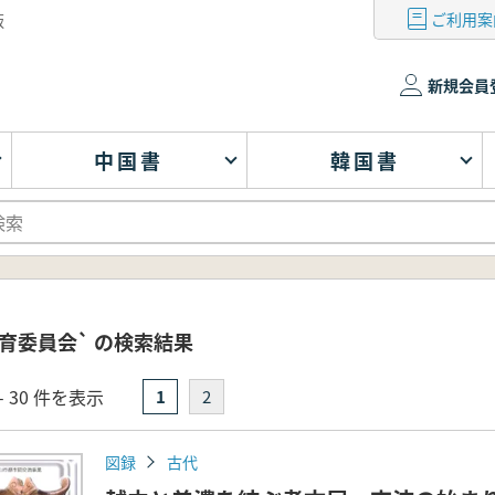
ご利用案
版
新規会員
中国書
韓国書
育委員会` の検索結果
- 30 件を表示
1
2
図録
古代