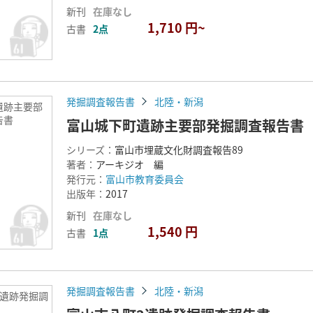
新刊
在庫なし
1,710 円~
古書
2点
発掘調査報告書
北陸・新潟
遺跡主要部
告書
富山城下町遺跡主要部発掘調査報告書
シリーズ：
富山市埋蔵文化財調査報告89
著者：
アーキジオ 編
発行元：
富山市教育委員会
出版年：
2017
新刊
在庫なし
1,540 円
古書
1点
発掘調査報告書
北陸・新潟
2遺跡発掘調