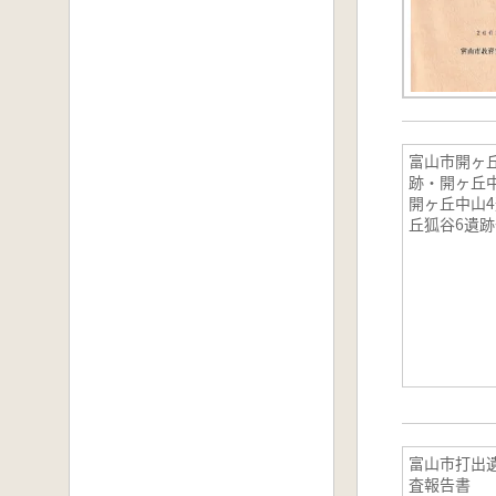
富山市開ヶ
跡・開ヶ丘
開ヶ丘中山
丘狐谷6遺
告書
富山市打出
査報告書