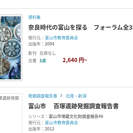
資料集
奈良時代の富山を探る フォーラム全3
発行元：
富山市教育委員会
出版年：
2004
新刊
在庫なし
2,640 円~
古書
2点
発掘調査報告書
北陸・新潟
塚遺跡発掘
富山市 百塚遺跡発掘調査報告書
シリーズ：
富山市埋蔵文化財調査報告46
発行元：
富山市教育委員会
出版年：
2012