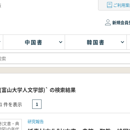
ご利用案
版
新規会員
中国書
韓国書
(富山大学人文学部)` の検索結果
- 1 件を表示
1
研究報告
財(文書・典
絵図)の年代