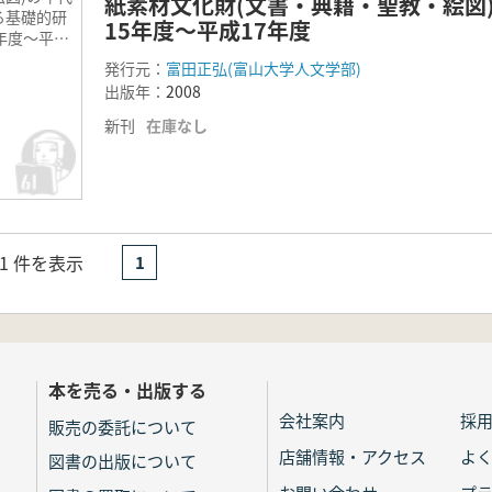
紙素材文化財(文書・典籍・聖教・絵図
る基礎的研
15年度～平成17年度
年度～平成
発行元：
富田正弘(富山大学人文学部)
出版年：
2008
新刊
在庫なし
- 1 件を表示
1
本を売る・出版する
会社案内
採
販売の委託について
店舗情報・アクセス
よ
図書の出版について