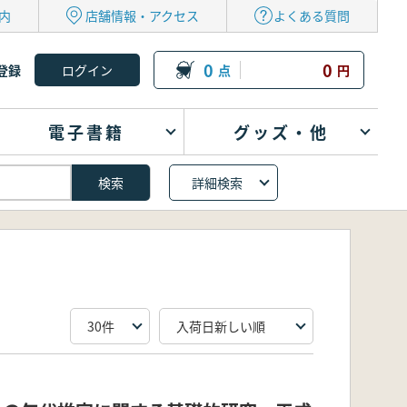
内
店舗情報・アクセス
よくある質問
0
0
登録
点
円
電子書籍
グッズ・他
詳細検索