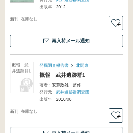
出版年：
2012
新刊
在庫なし
＋
再入荷メール通知
概報 武
発掘調査報告書
北関東
井遺跡群1
概報 武井遺跡群1
著者：
安蒜政雄 監修
発行元：
武井遺跡群調査団
出版年：
2010/08
新刊
在庫なし
＋