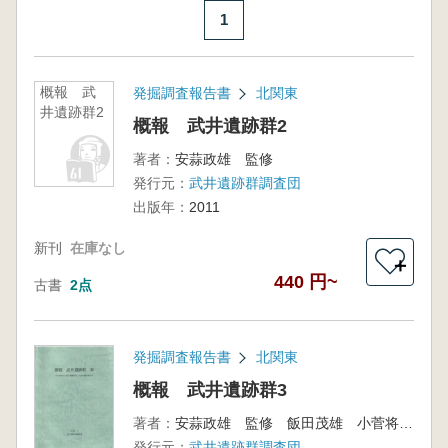
1
概報 武
発掘調査報告書
北関東
井遺跡群2
概報 武井遺跡群2
著者：
安蒜政雄 監修
発行元：
武井遺跡群調査団
出版年：
2011
新刊
在庫なし
＋
440 円~
古書
2点
発掘調査報告書
北関東
概報 武井遺跡群3
著者：
安蒜政雄 監修 飯田茂雄 小菅将夫 編
発行元：
武井遺跡群調査団