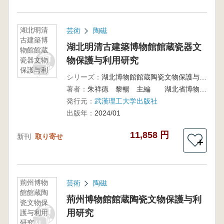
湖北明清
芸術
陶磁
古建築博
湖北明清古建築博物館館蔵瓷器文
物館館蔵
物保護与利用研究
瓷器文物
保護与利
シリーズ：
湖北博物館館蔵陶瓷文物保護与利用研究叢書 第一輯
用研究
著者：
朱祥徳 黎暢 主編 湖北省博物館 湖北明清古建築博物館 編
発行元：
武漢理工大学出版社
出版年：
2024/01
11,858 円
新刊
取り寄せ
＋
荊州博物
芸術
陶磁
館館蔵陶
荊州博物館館蔵陶瓷文物保護与利
瓷文物保
用研究
護与利用
研究