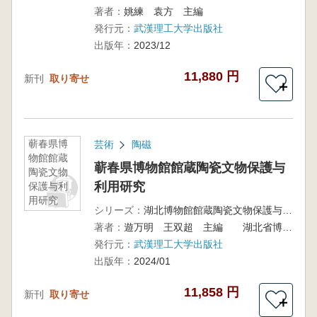
著者：
姚練 袁方 主編
発行元：
武漢理工大学出版社
出版年：
2023/12
11,880 円
新刊
取り寄せ
＋
蕲春県博
芸術
陶磁
物館館蔵
蕲春県博物館館蔵陶瓷文物保護与
陶瓷文物
利用研究
保護与利
用研究
シリーズ：
湖北博物館館蔵陶瓷文物保護与利用研究叢書 第一輯
著者：
遊万明 王双超 主編 湖北省博物館 荊州博物館 編
発行元：
武漢理工大学出版社
出版年：
2024/01
11,858 円
新刊
取り寄せ
＋