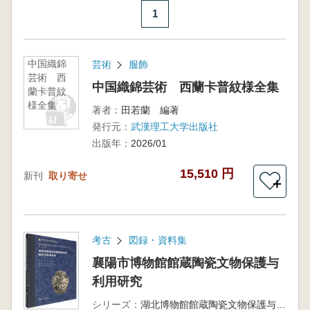
1
中国織錦
芸術
服飾
芸術 西
中国織錦芸術 西蘭卡普紋様全集
蘭卡普紋
様全集
著者：
田若蘭 編著
発行元：
武漢理工大学出版社
出版年：
2026/01
15,510 円
新刊
取り寄せ
＋
考古
図録・資料集
襄陽市博物館館蔵陶瓷文物保護与
利用研究
シリーズ：
湖北博物館館蔵陶瓷文物保護与利用研究叢書