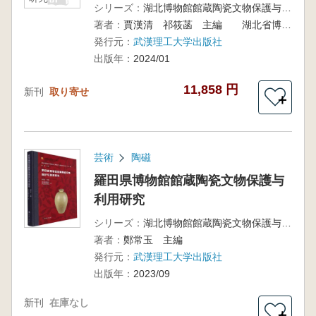
シリーズ：
湖北博物館館蔵陶瓷文物保護与利用研究叢書 第一輯
著者：
賈漢清 祁筱菡 主編 湖北省博物館 荊州博物館 編
発行元：
武漢理工大学出版社
出版年：
2024/01
11,858 円
新刊
取り寄せ
＋
芸術
陶磁
羅田県博物館館蔵陶瓷文物保護与
利用研究
シリーズ：
湖北博物館館蔵陶瓷文物保護与利用研究叢書 第一輯
著者：
鄭常玉 主編
発行元：
武漢理工大学出版社
出版年：
2023/09
新刊
在庫なし
＋