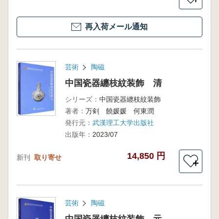
再入荷メール通知
芸術
陶磁
中国瓷器纏枝紋装飾 清
シリーズ：
中国瓷器纏枝紋装飾
著者：
万剣 饒媛媛 何東潤
発行元：
武漢理工大学出版社
出版年：
2023/07
14,850 円
新刊
取り寄せ
＋
芸術
陶磁