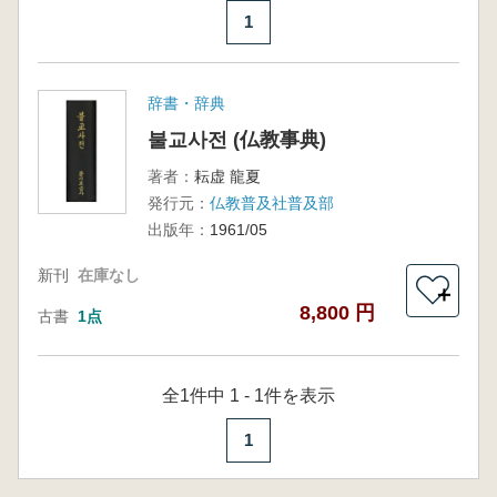
1
辞書・辞典
불교사전 (仏教事典)
著者：
耘虚 龍夏
発行元：
仏教普及社普及部
出版年：
1961/05
新刊
在庫なし
＋
8,800 円
古書
1点
全1件中 1 - 1件を表示
1