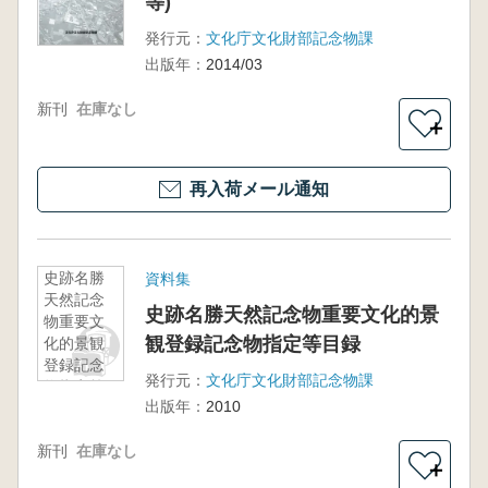
等)
発行元：
文化庁文化財部記念物課
出版年：
2014/03
新刊
在庫なし
＋
再入荷メール通知
史跡名勝
資料集
天然記念
史跡名勝天然記念物重要文化的景
物重要文
観登録記念物指定等目録
化的景観
登録記念
発行元：
文化庁文化財部記念物課
物指定等
出版年：
2010
目録
新刊
在庫なし
＋