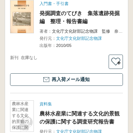
入門書・手引書
発掘調査のてびき 集落遺跡発掘
編 整理・報告書編
著者：
文化庁文化財部記念物課 監修 奈良文化財研究所 編
発行元：
文化庁文化財部記念物課
出版年：
2010/05
新刊
在庫なし
＋
再入荷メール通知
農林水産
資料集
業に関連
農林水産業に関連する文化的景観
する文化
の保護に関する調査研究報告書
的景観の
保護に関
発行元：
文化庁文化財部記念物課