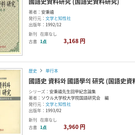
國語史資料研究 (国語史資料研究)
著者：
安秉禧
発行元：
文学と知性社
出版年：
1992/12
新刊
在庫なし
3,168 円
古書
1点
歴史
単行本
國語史 資料와 國語學의 研究 (国語史
シリーズ：
安秉禧先生回甲紀念論集
著者：
ソウル大学校大学院国語研究会 編
発行元：
文学と知性社
出版年：
1993/02
新刊
在庫なし
3,960 円
古書
1点