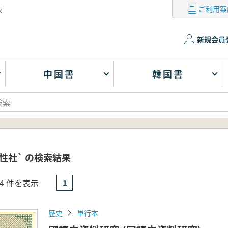
ご利用案
版
新規会員
中国書
韓国書
性社` の検索結果
- 4 件を表示
1
歴史
単行本