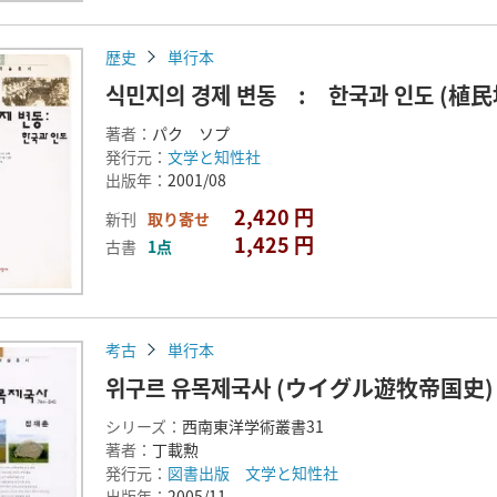
歴史
単行本
식민지의 경제 변동 : 한국과 인도 (
著者：
パク ソプ
発行元：
文学と知性社
出版年：
2001/08
2,420 円
新刊
取り寄せ
1,425 円
古書
1点
考古
単行本
위구르 유목제국사 (ウイグル遊牧帝国史) 
シリーズ：
西南東洋学術叢書31
著者：
丁載勲
発行元：
図書出版 文学と知性社
出版年：
2005/11