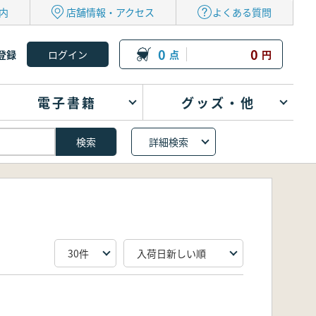
内
店舗情報・アクセス
よくある質問
0
0
登録
点
円
電子書籍
グッズ・他
詳細検索