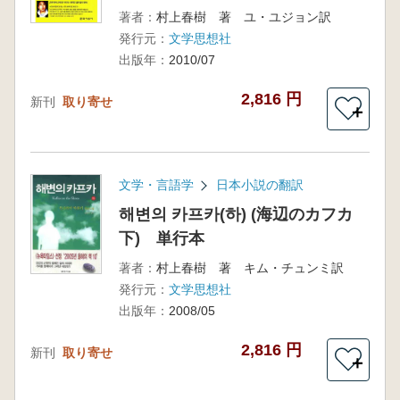
著者：
村上春樹 著 ユ・ユジョン訳
発行元：
文学思想社
出版年：
2010/07
2,816 円
新刊
取り寄せ
＋
文学・言語学
日本小説の翻訳
해변의 카프카(하) (海辺のカフカ
下) 単行本
著者：
村上春樹 著 キム・チュンミ訳
発行元：
文学思想社
出版年：
2008/05
2,816 円
新刊
取り寄せ
＋