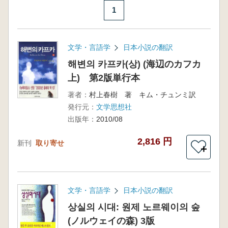
1
文学・言語学
日本小説の翻訳
해변의 카프카(상) (海辺のカフカ
上) 第2版単行本
著者：
村上春樹 著 キム・チュンミ訳
発行元：
文学思想社
出版年：
2010/08
2,816 円
新刊
取り寄せ
＋
文学・言語学
日本小説の翻訳
상실의 시대: 원제 노르웨이의 숲
(ノルウェイの森) 3版