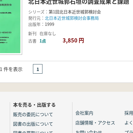
北日本近世城郭石垣の調査成果と課題
シリーズ：
第1回北日本近世城郭検討会
発行元：
北日本近世城郭検討会事務局
出版年：
1999
新刊
在庫なし
3,850 円
古書
1点
- 1 件を表示
1
本を売る・出版する
会社案内
採
販売の委託について
店舗情報・アクセス
よ
図書の出版について
お問い合わせ
プ
図書の買取について