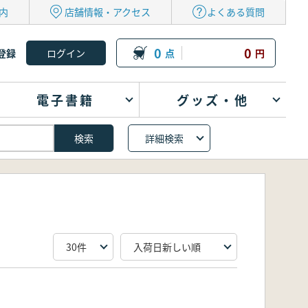
内
店舗情報・アクセス
よくある質問
0
0
登録
点
円
電子書籍
グッズ・他
詳細検索