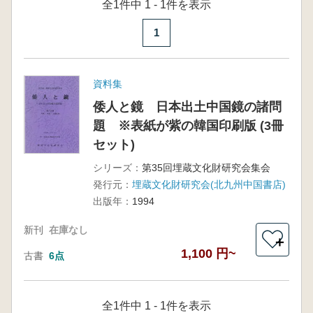
全1件中 1 - 1件を表示
1
資料集
倭人と鏡 日本出土中国鏡の諸問
題 ※表紙が紫の韓国印刷版 (3冊
セット)
シリーズ：
第35回埋蔵文化財研究会集会
発行元：
埋蔵文化財研究会(北九州中国書店)
出版年：
1994
新刊
在庫なし
＋
1,100 円~
古書
6点
全1件中 1 - 1件を表示