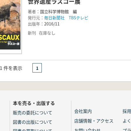
世界遺産ラスコー展
著者：
国立科学博物館 編
発行元：
毎日新聞社 TBSテレビ
出版年：
2016/11
新刊
在庫なし
- 1 件を表示
1
本を売る・出版する
会社案内
採
販売の委託について
店舗情報・アクセス
よ
図書の出版について
お問い合わせ
プ
図書の買取について