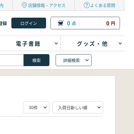
内
店舗情報・アクセス
よくある質問
0
0
登録
点
円
電子書籍
グッズ・他
詳細検索