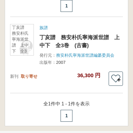
1
丁亥譜
族譜
務安朴氏
丁亥譜 務安朴氏寧海派世譜 上
寧海派世
中下 全3巻 (古書)
譜 上中
下 全3
発行元：
務安朴氏寧海派世譜編纂委員会
巻 (古書)
出版年：
2007
36,300 円
新刊
取り寄せ
＋
全1件中 1 - 1件を表示
1