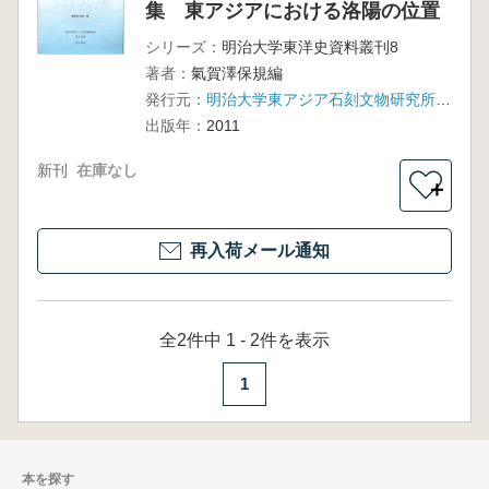
集 東アジアにおける洛陽の位置
シリーズ：
明治大学東洋史資料叢刊8
著者：
氣賀澤保規編
発行元：
明治大学東アジア石刻文物研究所(汲古書院)
出版年：
2011
新刊
在庫なし
＋
再入荷メール通知
全2件中 1 - 2件を表示
1
本を探す