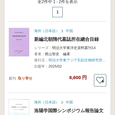
全2件中 1 - 2件を表示
1
海外（日本語）
中国
新編北朝隋代墓誌所在總合目録
シリーズ：
明治大学東洋史資料叢刊14
著者：
梶山智史 編著
発行元：
明治大学東アジア石刻文物研究所(汲古書院)
出版年：
2025/02
6,600 円
新刊
取り寄せ
＋
海外（日本語）
中国
洛陽学国際シンポジウム報告論文