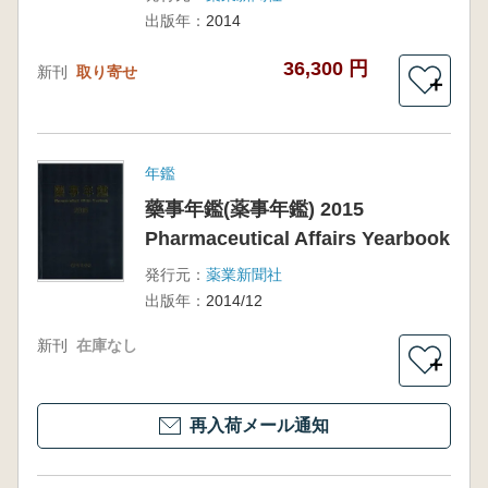
書)
出版年：
2014
36,300 円
新刊
取り寄せ
＋
年鑑
藥事年鑑(薬事年鑑) 2015
Pharmaceutical Affairs Yearbook
発行元：
薬業新聞社
出版年：
2014/12
新刊
在庫なし
＋
再入荷メール通知