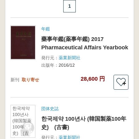
1
年鑑
藥事年鑑(薬事年鑑) 2017
Pharmaceutical Affairs Yearbook
発行元：
薬業新聞社
出版年：
2016/12
28,600 円
新刊
取り寄せ
＋
한국제약
団体史誌
100년사
한국제약 100년사 (韓国製薬100年
(韓国製薬
史) (古書)
100年
史) (古
発行元：
薬業新聞社