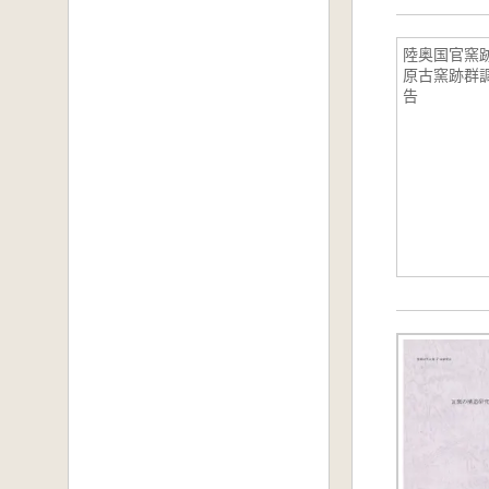
陸奥国官窯
原古窯跡群
告