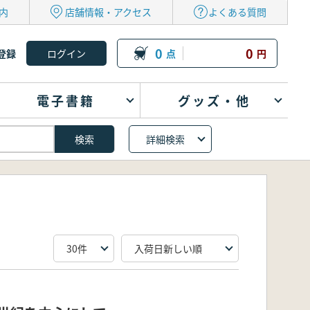
内
店舗情報・アクセス
よくある質問
0
0
登録
点
円
電子書籍
グッズ・他
詳細検索