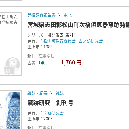
発掘調査報告書
東北
郡松山町次
跡発掘調査
宮城県志田郡松山町次橋須恵器窯跡発
シリーズ：
研究報告, 第7冊
発行元：
松山町教育委員会 ; 古窯跡研究会
出版年：
1983
新刊
在庫なし
1,760 円
古書
1点
雑誌・紀要
雑誌
窯跡研究 創刊号
発行元：
窯跡研究会
出版年：
2005
新刊
在庫なし