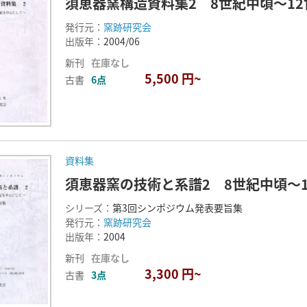
須恵器窯構造資料集2 8世紀中頃～1
発行元：
窯跡研究会
出版年：
2004/06
新刊
在庫なし
5,500 円~
古書
6点
資料集
須恵器窯の技術と系譜2 8世紀中頃～
シリーズ：
第3回シンポジウム発表要旨集
発行元：
窯跡研究会
出版年：
2004
新刊
在庫なし
3,300 円~
古書
3点