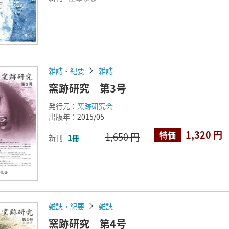
雑誌・紀要
雑誌
窯跡研究 第3号
発行元：
窯跡研究会
出版年：
2015/05
1,320 円
特価
1,650 円
新刊
1冊
雑誌・紀要
雑誌
窯跡研究 第4号