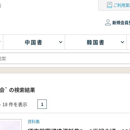
ご利用案
版
新規会員
中国書
韓国書
会` の検索結果
- 18 件を表示
1
資料集