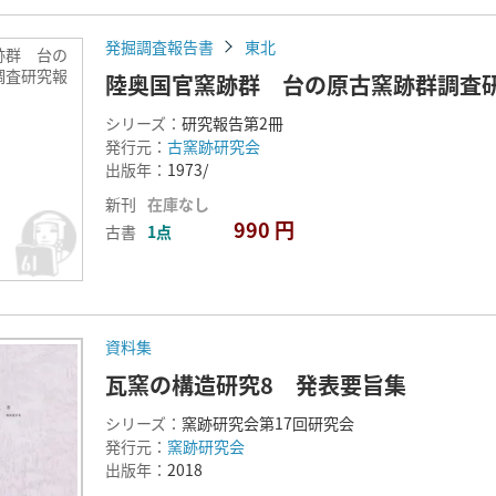
発掘調査報告書
東北
跡群 台の
調査研究報
陸奥国官窯跡群 台の原古窯跡群調査
シリーズ：
研究報告第2冊
発行元：
古窯跡研究会
出版年：
1973/
新刊
在庫なし
990 円
古書
1点
資料集
瓦窯の構造研究8 発表要旨集
シリーズ：
窯跡研究会第17回研究会
発行元：
窯跡研究会
出版年：
2018