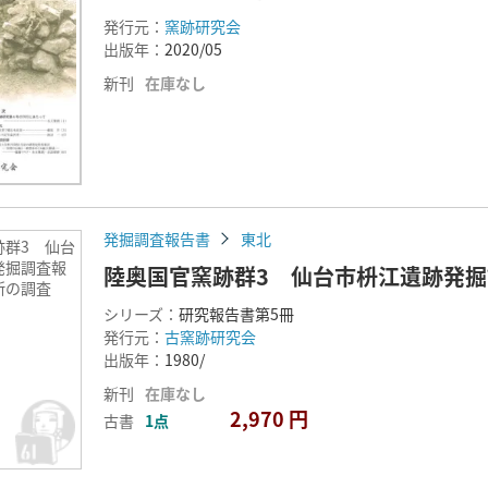
発行元：
窯跡研究会
出版年：
2020/05
新刊
在庫なし
発掘調査報告書
東北
跡群3 仙台
発掘調査報
陸奥国官窯跡群3 仙台市枡江遺跡発
所の調査
シリーズ：
研究報告書第5冊
発行元：
古窯跡研究会
出版年：
1980/
新刊
在庫なし
2,970 円
古書
1点