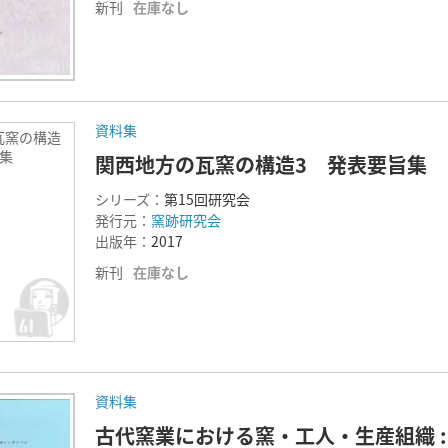
新刊
在庫なし
資料集
瓦窯の構造
集
関西地方の瓦窯の構造3 発表要旨集
シリーズ：
第15回研究会
発行元：
窯跡研究会
出版年：
2017
新刊
在庫なし
資料集
古代窯業における窯・工人・生産組織 :