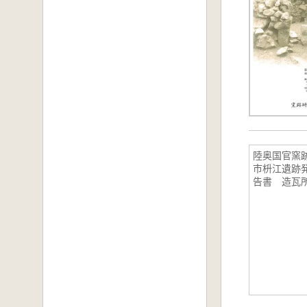
陸奥国官窯
市枡江遺跡
告書 造瓦