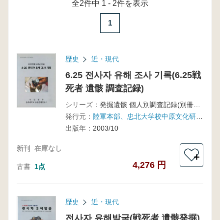
全2件中 1 - 2件を表示
1
歴史
近・現代
6.25 전사자 유해 조사 기록(6.25戦
死者 遺骸 調査記録)
シリーズ：
発掘遺骸 個人別調査記録(別冊付録)
発行元：
陸軍本部、忠北大学校中原文化研究所
出版年：
2003/10
新刊
在庫なし
＋
4,276 円
古書
1点
歴史
近・現代
전사자 유해발굴(戦死者 遺骸発掘)