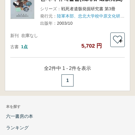
シリーズ：
戦死者遺骸発掘研究書 第3冊
発行元：
陸軍本部、忠北大学校中原文化研究所
出版年：
2003/10
新刊
在庫なし
＋
5,702 円
古書
1点
全2件中 1 - 2件を表示
1
本を探す
六一書房の本
ランキング