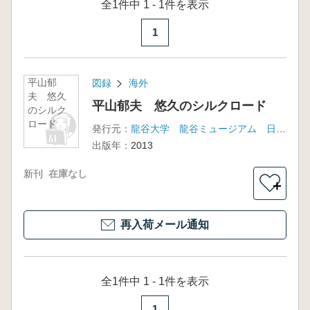
全1件中 1 - 1件を表示
1
平山郁
図録
海外
夫 悠久
平山郁夫 悠久のシルクロード
のシルク
ロード
発行元：
龍谷大学 龍谷ミュージアム 日本経済新聞社 京都新聞社
出版年：
2013
新刊
在庫なし
＋
再入荷メール通知
全1件中 1 - 1件を表示
1