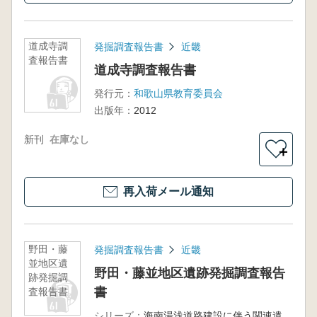
道成寺調
発掘調査報告書
近畿
査報告書
道成寺調査報告書
発行元：
和歌山県教育委員会
出版年：
2012
新刊
在庫なし
＋
再入荷メール通知
野田・藤
発掘調査報告書
近畿
並地区遺
野田・藤並地区遺跡発掘調査報告
跡発掘調
書
査報告書
シリーズ：
海南湯浅道路建設に伴う関連遺跡発掘調査