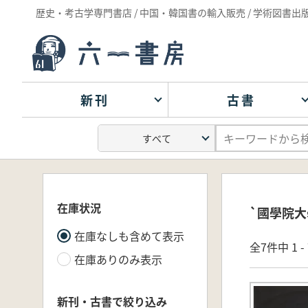
歴史・考古学専門書店 / 中国・韓国書の輸入販売 / 学術図書出
新刊
古書
在庫状況
`國學院大
在庫なしも含めて表示
全7件中 1 
在庫ありのみ表示
新刊・古書で絞り込み