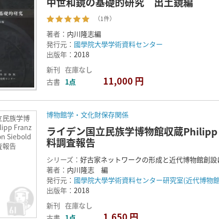
中世和鏡の基礎的研究 出土鏡編
（1件）
著者：
内川隆志編
発行元：
國學院大學学術資料センター
出版年：
2018
新刊
在庫なし
11,000 円
古書
1点
博物館学・文化財保存関係
立民族学博
pp Franz
ライデン国立民族学博物館収蔵Philipp Fran
on Siebold
料調査報告
査報告
シリーズ：
好古家ネットワークの形成と近代博物館創設
著者：
内川隆志 編
発行元：
國學院大學学術資料センター研究室(近代博物館
出版年：
2018
新刊
在庫なし
1,650 円
古書
1点