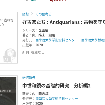
図録
その他考古
ns : 古物を
好古家たち : Antiquarians : 古物
人々
シリーズ：
企画展
著者：
内川隆志 編著
発行元：
國學院大學学術資料センター 國學院大學博物
出版年：
2020
新刊
在庫なし
研究報告
中世和鏡の基礎的研究 分析編2
著者：
内川隆志編
発行元：
國學院大學学術資料センター
出版年：
2020