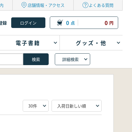
内
店舗情報・アクセス
よくある質問
0
0
登録
点
円
電子書籍
グッズ・他
詳細検索