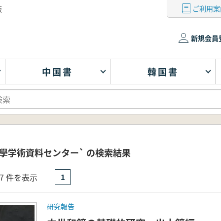
ご利用案
版
新規会員
中国書
韓国書
學学術資料センター` の検索結果
- 7 件を表示
1
研究報告