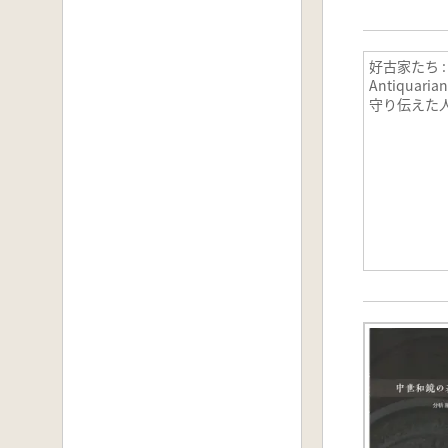
好古家たち :
Antiquaria
守り伝えた