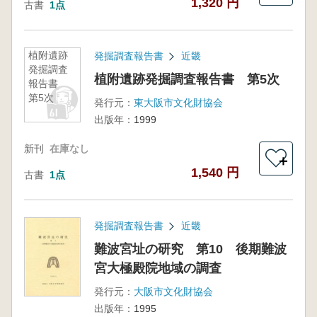
1,320 円
古書
1点
植附遺跡
発掘調査報告書
近畿
発掘調査
植附遺跡発掘調査報告書 第5次
報告書
第5次
発行元：
東大阪市文化財協会
出版年：
1999
新刊
在庫なし
＋
1,540 円
古書
1点
発掘調査報告書
近畿
難波宮址の研究 第10 後期難波
宮大極殿院地域の調査
発行元：
大阪市文化財協会
出版年：
1995