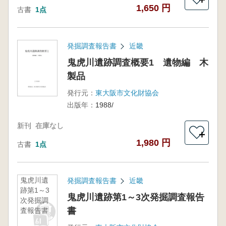
1,650 円
古書
1点
発掘調査報告書
近畿
鬼虎川遺跡調査概要1 遺物編 木
製品
発行元：
東大阪市文化財協会
出版年：
1988/
新刊
在庫なし
＋
1,980 円
古書
1点
鬼虎川遺
発掘調査報告書
近畿
跡第1～3
鬼虎川遺跡第1～3次発掘調査報告
次発掘調
書
査報告書