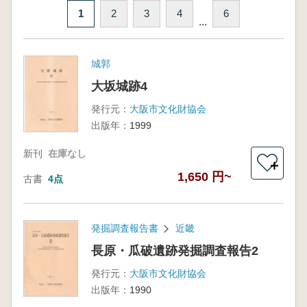
1
2
3
4
6
...
城郭
大坂城跡4
発行元：
大阪市文化財協会
出版年：
1999
新刊
在庫なし
＋
1,650 円~
古書
4点
発掘調査報告書
近畿
長原・瓜破遺跡発掘調査報告2
発行元：
大阪市文化財協会
出版年：
1990