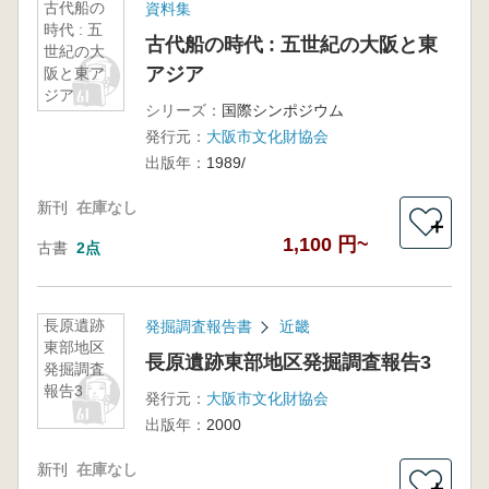
古代船の
資料集
時代 : 五
古代船の時代 : 五世紀の大阪と東
世紀の大
アジア
阪と東ア
ジア
シリーズ：
国際シンポジウム
発行元：
大阪市文化財協会
出版年：
1989/
新刊
在庫なし
＋
1,100 円~
古書
2点
長原遺跡
発掘調査報告書
近畿
東部地区
長原遺跡東部地区発掘調査報告3
発掘調査
報告3
発行元：
大阪市文化財協会
出版年：
2000
新刊
在庫なし
＋