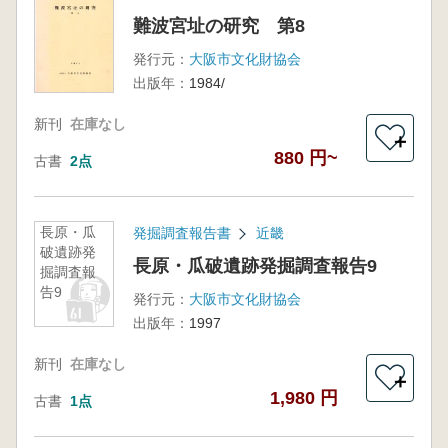
難波宮址の研究 第8
発行元：
大阪市文化財協会
出版年：
1984/
新刊
在庫なし
＋
880 円~
古書
2点
長原・瓜
発掘調査報告書
近畿
破遺跡発
長原・瓜破遺跡発掘調査報告9
掘調査報
告9
発行元：
大阪市文化財協会
出版年：
1997
新刊
在庫なし
＋
1,980 円
古書
1点