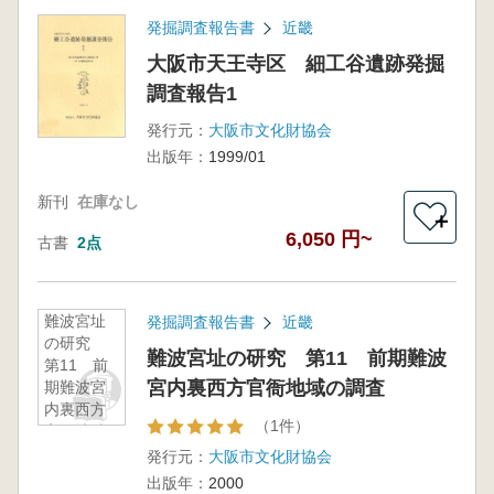
発掘調査報告書
近畿
大阪市天王寺区 細工谷遺跡発掘
調査報告1
発行元：
大阪市文化財協会
出版年：
1999/01
新刊
在庫なし
＋
6,050 円~
古書
2点
難波宮址
発掘調査報告書
近畿
の研究
難波宮址の研究 第11 前期難波
第11 前
宮内裏西方官衙地域の調査
期難波宮
内裏西方
（1件）
官衙地域
の調査
発行元：
大阪市文化財協会
出版年：
2000