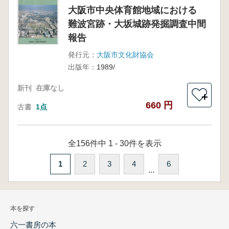
大阪市中央体育館地域における
難波宮跡・大坂城跡発掘調査中間
報告
発行元：
大阪市文化財協会
出版年：
1989/
新刊
在庫なし
＋
660 円
古書
1点
全156件中 1 - 30件を表示
1
2
3
4
6
...
本を探す
六一書房の本