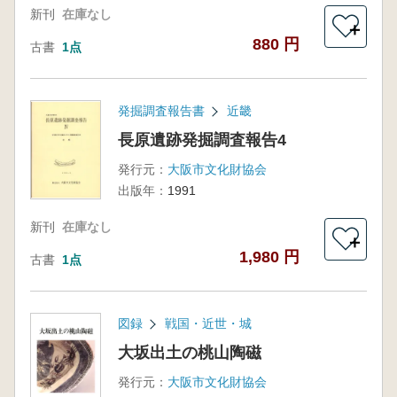
新刊
在庫なし
＋
880 円
古書
1点
発掘調査報告書
近畿
長原遺跡発掘調査報告4
発行元：
大阪市文化財協会
出版年：
1991
新刊
在庫なし
＋
1,980 円
古書
1点
図録
戦国・近世・城
大坂出土の桃山陶磁
発行元：
大阪市文化財協会