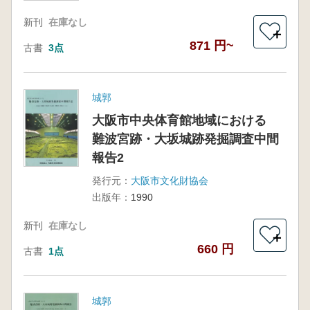
新刊
在庫なし
＋
871 円~
古書
3点
城郭
大阪市中央体育館地域における
難波宮跡・大坂城跡発掘調査中間
報告2
発行元：
大阪市文化財協会
出版年：
1990
新刊
在庫なし
＋
660 円
古書
1点
城郭