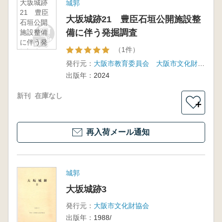
大坂城跡
城郭
21 豊臣
大坂城跡21 豊臣石垣公開施設整
石垣公開
備に伴う発掘調査
施設整備
に伴う発
（1件）
掘調査
発行元：
大阪市教育委員会 大阪市文化財協会
出版年：
2024
新刊
在庫なし
＋
再入荷メール通知
城郭
大坂城跡3
発行元：
大阪市文化財協会
出版年：
1988/