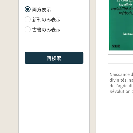
両方表示
新刊のみ表示
古書のみ表示
再検索
Naissance 
divinités, n
de l’agricul
Révolution 
symboles a
Néolithiq
誕生、農業の
器時代のシ
命)