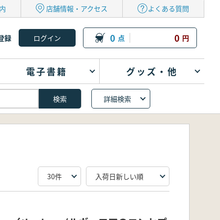
内
店舗情報・アクセス
よくある質問
0
0
登録
点
円
電子書籍
グッズ・他
詳細検索