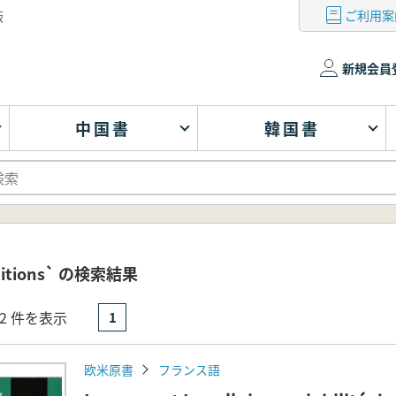
ご利用案
版
新規会員
中国書
韓国書
ditions` の検索結果
- 2 件を表示
1
欧米原書
フランス語