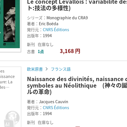
Le concept Levallois : variabi
ト:技法の多様性)
シリーズ：
Monographie du CRA9
著者：
Eric Boëda
発行元：
CNRS Éditions
出版年：
1994
新刊
在庫なし
3,168 円
古書
1点
欧米原書
フランス語
des
aissance
Naissance des divinités, naissance 
ture: La
symboles au Néolithique
des
ルの革命)
u
ue (神々の
著者：
Jacques Cauvin
誕生:新石
発行元：
CNRS Éditions
ンボルの革
出版年：
1994
新刊
在庫なし