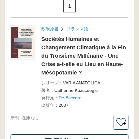
1
欧米原書
フランス語
Sociétés Humaines et
Changement Climatique à la Fin
du Troisième Millénaire - Une
Crise a-t-elle eu Lieu en Haute-
Mésopotamie ?
シリーズ：
VARIA ANATOLICA
著者：
Catherine Kuzucuoğlu
発行元：
De Boccard
出版年：
2007
新刊
在庫なし
＋