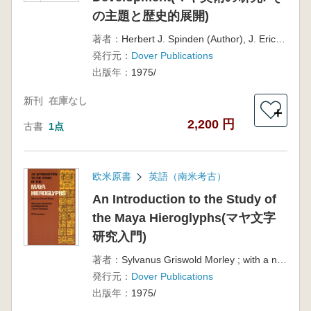
ヤ美術の研究:
の主題と歴史的展開)
その主題と歴史
的展開)
著者：
Herbert J. Spinden (Author), J. Eric S. Thompson (Introduction)
発行元：
Dover Publications
出版年：
1975/
新刊
在庫なし
＋
2,200 円
古書
1点
欧米原書
英語（南米考古）
An Introduction to the Study of
the Maya Hieroglyphs(マヤ文字
研究入門)
著者：
Sylvanus Griswold Morley ; with a new introd. and bibliography by J. Eric S. Thompson
発行元：
Dover Publications
出版年：
1975/