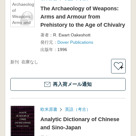
Archaeology
The Archaeology of Weapons:
of
Arms and Armour from
Weapons:
Arms and
Prehistory to the Age of Chivalry
Armour
from
著者：
R. Ewart Oakeshott
Prehistory
発行元：
Dover Publications
to the Age
出版年：
1996
of Chivalry
新刊
在庫なし
＋
再入荷メール通知
欧米原書
英語（考古）
Analytic Dictionary of Chinese
and Sino-Japan