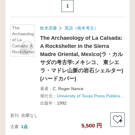
1
The
欧米原書
英語（南米考古）
Archaeology
The Archaeology of La Calsada:
of La
A Rockshelter in the Sierra
Calsada: A
Rockshelter
Madre Oriental, Mexico(ラ・カル
in the Sierra
サダの考古学:メキシコ、 東シエ
Madre
Oriental,
ラ・マドレ山脈の岩石シェルター)
Mexico(ラ・
(ハードカバー)
カルサダの
考古学:メキ
著者：
C. Roger Nance
シコ、 東シ
発行元：
University of Texas Press Publication date
エラ・マド
出版年：
1992
レ山脈の岩
石シェルタ
新刊
在庫なし
ー)(ハード
＋
カバー)
5,500 円
古書
1点