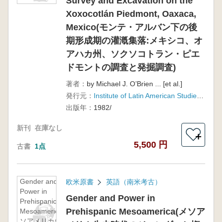
Survey and Excavation on the
Monte
Xoxocotlán Piedmont, Oaxaca,
Albán :
Survey
Mexico(モンテ・アルバン下の後
and
期形成期の灌漑集落:メキシコ、オ
Excavation
アハカ州、ソクソコトラン・ピエ
on the
Xoxocotlán
ドモントの調査と発掘調査)
Piedmont,
著者：
by Michael J. O’Brien ... [et al.]
Oaxaca,
Mexico(モ
発行元：
Institute of Latin American Studies, University of Texas at Austin , Distributed by University of Texas Press
ンテ・アル
出版年：
1982/
バン下の後
期形成期の
新刊
在庫なし
＋
灌漑集落:
5,500 円
メキシコ、
古書
1点
オアハカ
州、ソクソ
コトラン・
Gender and
欧米原書
英語（南米考古）
ピエドモン
Power in
トの調査と
Gender and Power in
Prehispanic
発掘調査)
Prehispanic Mesoamerica(メソア
Mesoamerica(メ
ソアメリカ先史