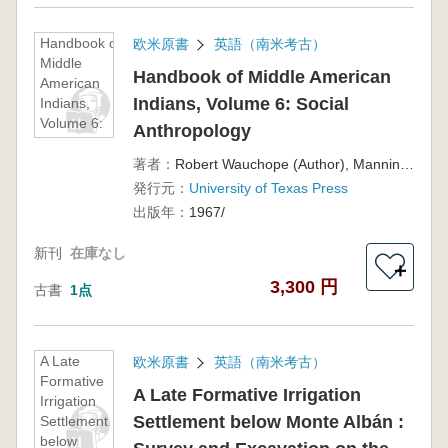
Handbook of
欧米原書
英語（南米考古）
Middle
Handbook of Middle American
American
Indians, Volume 6: Social
Indians,
Volume 6:
Anthropology
Social
Anthropology
著者：
Robert Wauchope (Author), Manning Nash (Editor)
発行元：
University of Texas Press
出版年：
1967/
新刊
在庫なし
＋
3,300 円
古書
1点
A Late
欧米原書
英語（南米考古）
Formative
A Late Formative Irrigation
Irrigation
Settlement below Monte Albán :
Settlement
below