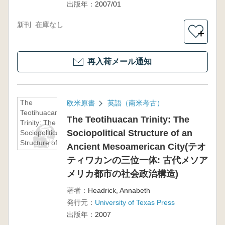
出版年：
2007/01
in Maya and
Pre-
新刊
Columbian
在庫なし
＋
Studies)
再入荷メール通知
The
欧米原書
英語（南米考古）
Teotihuacan
The Teotihuacan Trinity: The
Trinity: The
Sociopolitical Structure of an
Sociopolitical
Structure of an
Ancient Mesoamerican City(テオ
Ancient
ティワカンの三位一体: 古代メソア
Mesoamerican
City(テオティ
メリカ都市の社会政治構造)
ワカンの三位
著者：
Headrick, Annabeth
一体: 古代メソ
発行元：
University of Texas Press
アメリカ都市
の社会政治構
出版年：
2007
造)