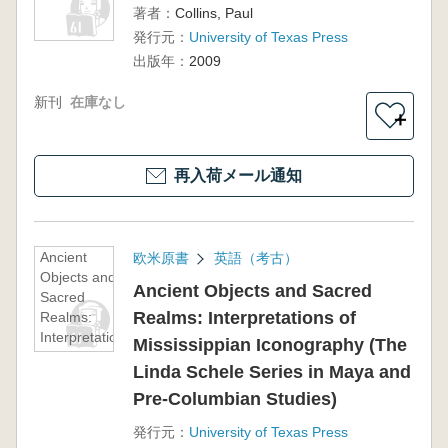
著者：
Collins, Paul
発行元：
University of Texas Press
出版年：
2009
新刊
在庫なし
＋
再入荷メール通知
Ancient
欧米原書
英語（考古）
Objects and
Ancient Objects and Sacred
Sacred
Realms: Interpretations of
Realms:
Interpretations
Mississippian Iconography (The
of
Linda Schele Series in Maya and
Mississippian
Iconography
Pre-Columbian Studies)
(The Linda
発行元：
University of Texas Press
Schele Series