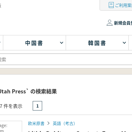
ご利用案
版
新規会員
中国書
韓国書
f Utah Press` の検索結果
- 7 件を表示
1
欧米原書
英語（考古）
age:
rm,