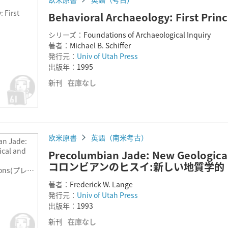
 First
Behavioral Archaeology: First Princ
シリーズ：
Foundations of Archaeological Inquiry
著者：
Michael B. Schiffer
発行元：
Univ of Utah Press
出版年：
1995
新刊
在庫なし
欧米原書
英語（南米考古）
an Jade:
ical and
Precolumbian Jade: New Geological
コロンビアンのヒスイ:新しい地質学的
tions(プレコ
ヒスイ:新
著者：
Frederick W. Lange
的・文化的
発行元：
Univ of Utah Press
出版年：
1993
新刊
在庫なし