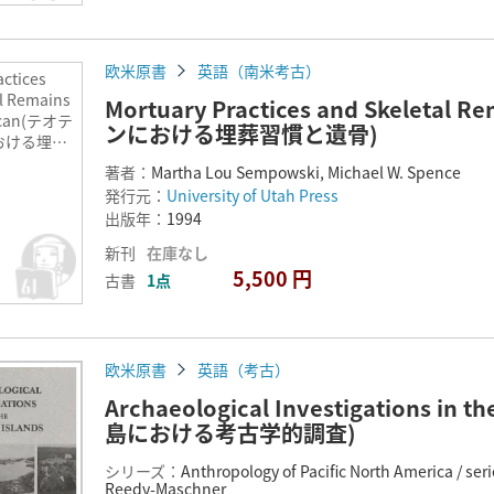
欧米原書
英語（南米考古）
actices
l Remains
Mortuary Practices and Skeletal
uacan(テオテ
ンにおける埋葬習慣と遺骨)
おける埋葬
著者：
Martha Lou Sempowski, Michael W. Spence
発行元：
University of Utah Press
出版年：
1994
新刊
在庫なし
5,500 円
古書
1点
欧米原書
英語（考古）
Archaeological Investigations i
島における考古学的調査)
シリーズ：
Anthropology of Pacific North America / ser
Reedy-Maschner