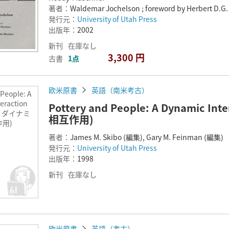
著者：
Waldemar Jochelson ; foreword by Herbert D.G
発行元：
University of Utah Press
出版年：
2002
新刊
在庫なし
3,300 円
古書
1点
欧米原書
英語（南米考古）
 People: A
eraction
Pottery and People: A Dynamic
: ダイナミ
相互作用)
用)
著者：
James M. Skibo (編集), Gary M. Feinman (編集)
発行元：
University of Utah Press
出版年：
1998
新刊
在庫なし
欧米原書
英語（考古）