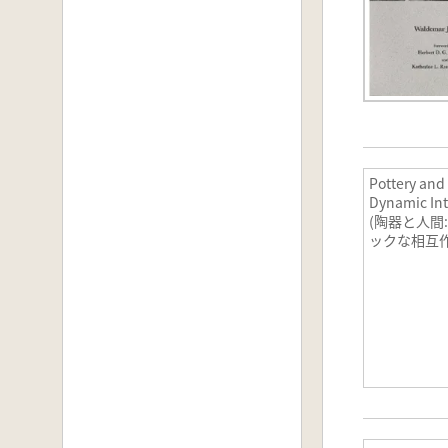
Pottery and
Dynamic Int
(陶器と人間
ックな相互作