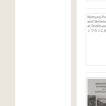
Mortuary Pr
and Skeleta
at Teotih
ィワカンに
習慣と遺骨)