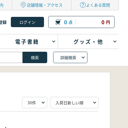
内
店舗情報・アクセス
よくある質問
0
0
登録
点
円
電子書籍
グッズ・他
詳細検索