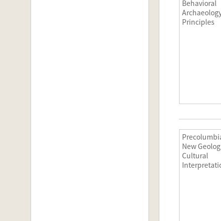
Behavioral
Archaeology:
Principles
Precolumbi
New Geolog
Cultural
Interpreta
ロンビアンの
しい地質学
解釈)