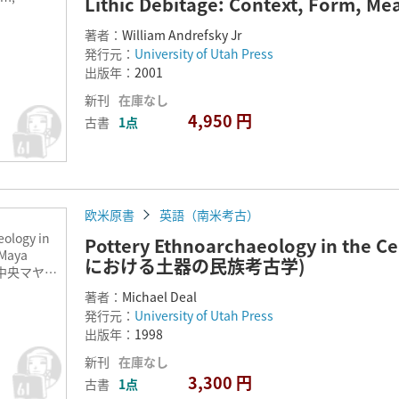
Lithic Debitage: Context, Form, Me
著者：
William Andrefsky Jr
発行元：
University of Utah Press
出版年：
2001
新刊
在庫なし
4,950 円
古書
1点
欧米原書
英語（南米考古）
ology in
Pottery Ethnoarchaeology in the
 Maya
における土器の民族考古学)
s(中央マヤ高
土器の民族
著者：
Michael Deal
発行元：
University of Utah Press
出版年：
1998
新刊
在庫なし
3,300 円
古書
1点