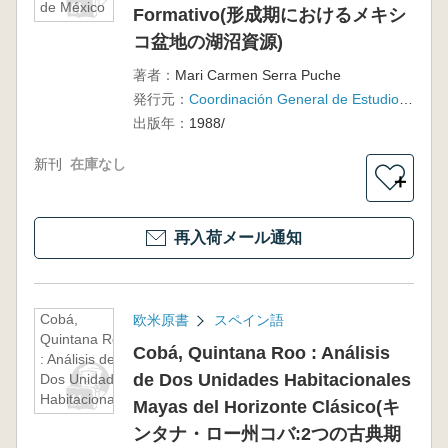
de México
Formativo(形成期におけるメキシ
durante el
コ盆地の湖沼資源)
Formativo(形
成期におけ
著者：
Mari Carmen Serra Puche
るメキシコ
発行元：
Coordinación General de Estudios de Posgrado, Instituto de Investigaciones Antropológicas, Universidad Nacional Autónoma de México
盆地の湖沼
出版年：
1988/
資源)
新刊
在庫なし
＋
再入荷メール通知
Cobá,
欧米原書
スペイン語
Quintana Roo
Cobá, Quintana Roo : Análisis
: Análisis de
de Dos Unidades Habitacionales
Dos Unidades
Habitacionales
Mayas del Horizonte Clásico(キ
Mayas del
ンタナ・ロー州コバ:2つの古典期
Horizonte