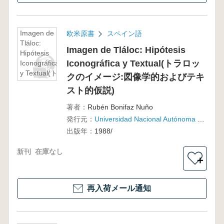
Imagen de
欧米原書
スペイン語
Tláloc:
Imagen de Tláloc: Hipótesis
Hipótesis
Iconográfica y Textual(トラロッ
Iconográfica
y Textual(ト
クのイメージ:図像学的およびテキ
ラロックの
スト的仮説)
イメージ:図
像学的およ
著者：
Rubén Bonifaz Nuño
びテキスト
発行元：
Universidad Nacional Autónoma de México
的仮説)
出版年：
1988/
新刊
在庫なし
＋
再入荷メール通知