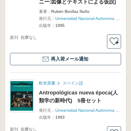
ニー:図像とテキストによる仮説)
代メキシコ
のコスモゴ
著者：
Rubén Bonifaz Nuño
ニー:図像と
発行元：
Universidad Nacional Autónoma de México, Coordinación de Humanidades, Seminario de Estudios Prehispánicos para la Descolonización de México
テキストに
出版年：
1995
よる仮説)
新刊
在庫なし
＋
再入荷メール通知
欧米原書
スペイン語
Antropológicas nueva época(人
類学の新時代) 5冊セット
発行元：
Universidad Nacional Autónoma de México, Instituto de Investigaciones Antropológicas
出版年：
1993
新刊
在庫なし