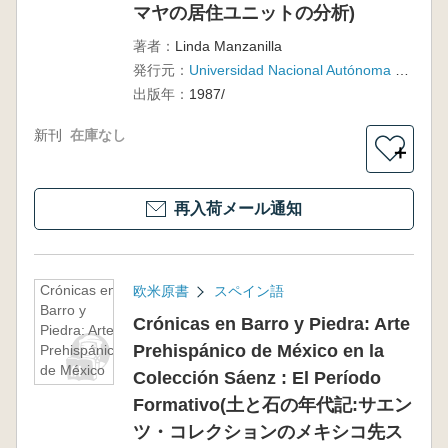
Clásico(キンタ
マヤの居住ユニットの分析)
ナ・ロー州コ
著者：
Linda Manzanilla
バ:2つの古典
発行元：
Universidad Nacional Autónoma de México
期マヤの居住
ユニットの分
出版年：
1987/
析)
新刊
在庫なし
＋
再入荷メール通知
Crónicas en
欧米原書
スペイン語
Barro y
Crónicas en Barro y Piedra: Arte
Piedra: Arte
Prehispánico de México en la
Prehispánico
de México
Colección Sáenz : El Período
en la
Formativo(土と石の年代記:サエン
Colección
Sáenz : El
ツ・コレクションのメキシコ先ス