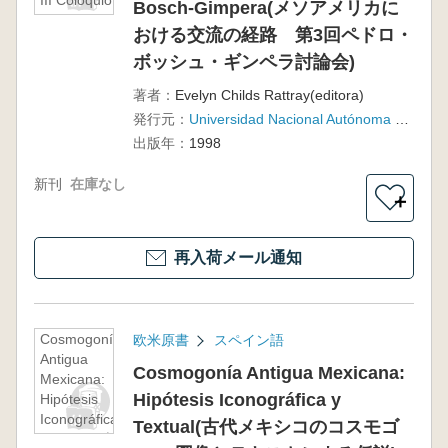
III Coloquio
Bosch-Gimpera(メソアメリカに
Pedro Bosch-
おける交流の経路 第3回ペドロ・
Gimpera(メソ
アメリカにお
ボッシュ・ギンペラ討論会)
ける交流の経
著者：
Evelyn Childs Rattray(editora)
路 第3回ペ
発行元：
Universidad Nacional Autónoma de México, Instituto de Investigaciones Antropológicas
ドロ・ボッシ
ュ・ギンペラ
出版年：
1998
討論会)
新刊
在庫なし
＋
再入荷メール通知
Cosmogonía
欧米原書
スペイン語
Antigua
Cosmogonía Antigua Mexicana:
Mexicana:
Hipótesis Iconográfica y
Hipótesis
Iconográfica
Textual(古代メキシコのコスモゴ
y Textual(古