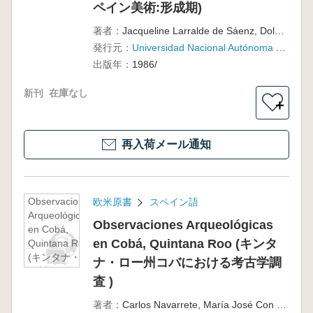
Período
ペイン美術:形成期)
Formativo(土
と石の年代
著者：
Jacqueline Larralde de Sáenz, Dolores Dahlhaus
記:サエン
発行元：
Universidad Nacional Autónoma de México, Instituto de Investigaciones Estéticas
ツ・コレク
出版年：
1986/
ションのメ
キシコ先ス
新刊
在庫なし
ペイン美術:
＋
形成期)
再入荷メール通知
Observaciones
欧米原書
スペイン語
Arqueológicas
Observaciones Arqueológicas
en Cobá,
en Cobá, Quintana Roo (キンタ
Quintana Roo
(キンタナ・ロ
ナ・ロー州コバにおける考古学調
ー州コバにお
査 )
ける考古学調
査 )
著者：
Carlos Navarrete, María José Con Uribe, Alejandro Martínez Muriel