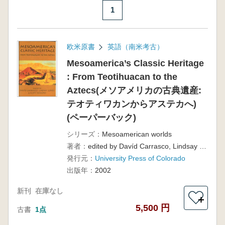
1
欧米原書
英語（南米考古）
Mesoamerica’s Classic Heritage
: From Teotihuacan to the
Aztecs(メソアメリカの古典遺産:
テオティワカンからアステカへ)
(ペーパーバック)
シリーズ：
Mesoamerican worlds
著者：
edited by Davíd Carrasco, Lindsay Jones, and Scott Sessions
発行元：
University Press of Colorado
出版年：
2002
新刊
在庫なし
＋
5,500 円
古書
1点