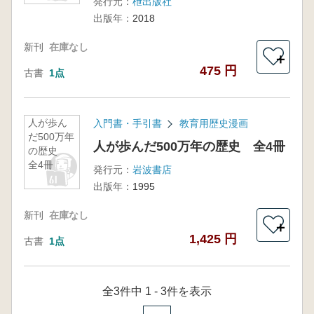
発行元：
枻出版社
出版年：
2018
新刊
在庫なし
＋
475 円
古書
1点
人が歩ん
入門書・手引書
教育用歴史漫画
だ500万年
人が歩んだ500万年の歴史 全4冊
の歴史
全4冊
発行元：
岩波書店
出版年：
1995
新刊
在庫なし
＋
1,425 円
古書
1点
全3件中 1 - 3件を表示