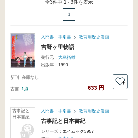
全3件中 1 - 3件を表示
1
入門書・手引書
教育用歴史漫画
吉野ヶ里物語
発行元：
大島拓雄
出版年：
1990
新刊
在庫なし
＋
633 円
古書
1点
古事記と
入門書・手引書
教育用歴史漫画
日本書紀
古事記と日本書紀
シリーズ：
エイムック3957