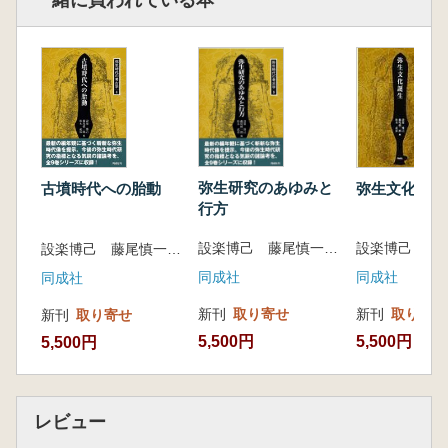
一緒に買われている本
克範]
3 中期農耕集落の衰退と分裂
倭国内の生産流通機構とその変化[寺前直人]
高地性集落と弥生中～後期の社会変化[松木
武彦]
畿内社会における首長の役割とその変化[三
好孝一]
列島内各地における中期と後期の断絶[森岡
弥生研究のあゆみと
弥生文化誕生
古墳時代への胎動
秀人]
行方
4 冊封体制への歩み
設楽博己 藤尾慎一郎 松木武彦 編
設楽博己 藤尾慎一郎 松木武彦 編
青銅器と鉄器普及の歴史的背景[石川岳彦]
甕棺と副葬品の変貌[常松幹雄]
同成社
同成社
同成社
金印と冊封体制―漢代史研究の視点から
新刊
取り寄せ
新刊
取り寄せ
新刊
取り寄せ
―[籾山 明]
5,500円
5,500円
5,500円
レビュー