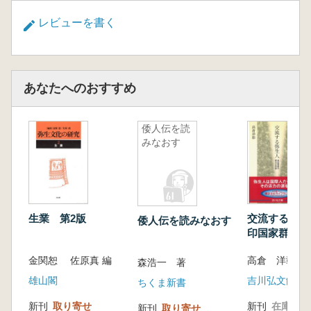
レビューを書く
あなたへのおすすめ
倭人伝を読
みなおす
生業 第2版
交流する弥生
倭人伝を読みなおす
印国家群の時
活誌
金関恕 佐原真 編
高倉 洋彰 著
森浩一 著
雄山閣
吉川弘文館
ちくま新書
新刊
取り寄せ
新刊
在庫なし
新刊
取り寄せ