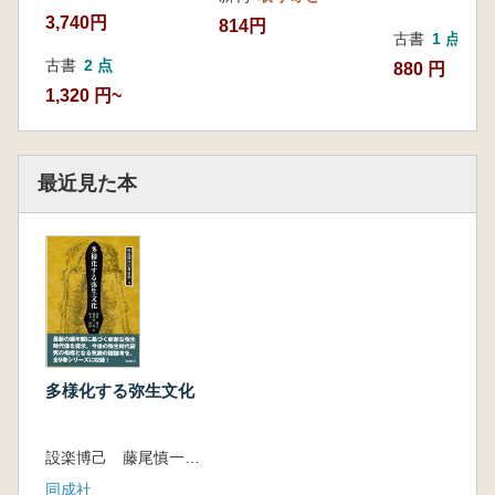
3,740円
814円
古書
1 点
古書
2 点
880 円
1,320 円~
最近見た本
多様化する弥生文化
設楽博己 藤尾慎一郎 松木武彦 編
同成社