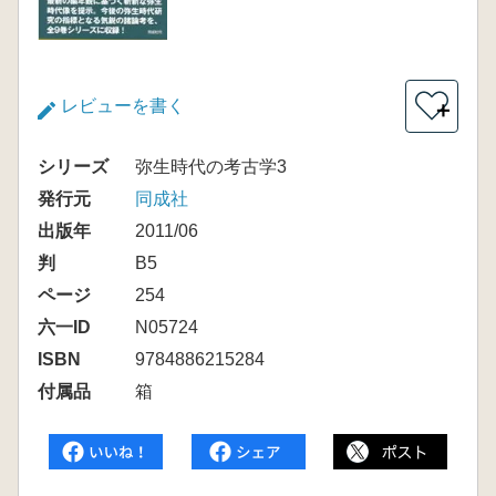
レビューを書く
＋
シリーズ
弥生時代の考古学3
発行元
同成社
出版年
2011/06
判
B5
ページ
254
六一ID
N05724
ISBN
9784886215284
付属品
箱