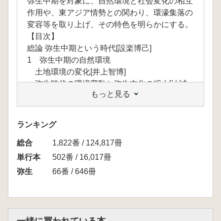
弥生中期を対象に、自然環境と社会変化の相互
作用や、東アジア情勢との関わり、環濠集落の
変容等を取り上げ、その特色を明らかにする。
【目次】
総論 弥生中期という時代[設楽博己]
1 弥生中期の自然環境
土地環境の変化[井上智博]
弥生時代の環境変動と弥生文化の拡大[辻誠
もっと見る
一郎]
炭素14年の記録から見た自然環境 弥生中期
[今村峯雄・設楽博己]
ランキング
2 膨張する集落
総合
巨大環濠集落の成長とそれを支えたシステム
1,822番 / 124,817冊
[大久保徹也]
単行本
502番 / 16,017冊
比較考古学からみた弥生巨大環濠集落の性格
弥生
66番 / 646冊
[中村慎一]
関東地方における巨大農耕集落の出現とその
背景[石川日出志]
東北北部の農耕文化をどうとらえるか[高瀬