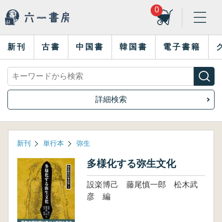
0
新刊
古書
中国書
韓国書
電子書籍
詳細検索
新刊
単行本
弥生
多様化する弥生文化
設楽博己 藤尾慎一郎 松木武
彦 編