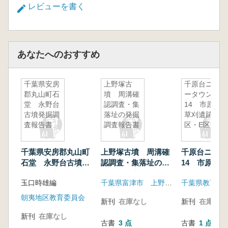
レビューを書く
あなたへのおすすめ
千葉県安房
上野塚古
千原台ニュ
郡丸山町石
墳 周溝確
ータウン
堂 永野台
認調査・集
14 市原市
古墳発掘調
落址の発掘
草刈遺跡(D
査報告書
調査報告書
区・E区)
千葉県安房郡丸山町
上野塚古墳 周溝確
千原台ニュー
石堂 永野台古墳発
認調査・集落址の発
14 市原市
掘調査報告書
掘調査報告書
(D区・E区)
玉口時雄編
千葉県富津市 上野塚古墳発掘調査団
千葉県教育振
朝夷地区教育委員会
新刊
在庫なし
新刊
在庫なし
新刊
在庫なし
古書
3 点
古書
1 点