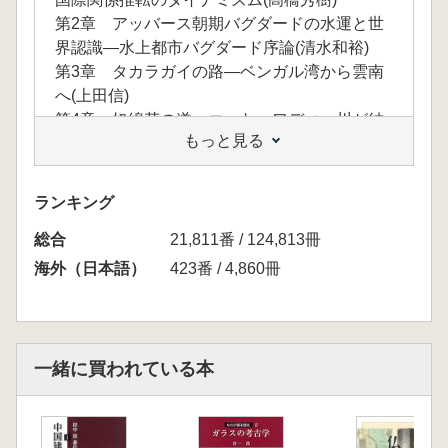
第2章 アッバース朝期バグダードの水運と世
界認識―水上都市バグダード序論(清水和裕)
第3章 タカラガイの路―ベンガル湾から雲南
へ(上田信)
第4章 奴綿花の道―エーヤーワディー川が結
もっと見る
ぶベンガル湾・ビルマ・雲南(渡邊佳成)
第Ⅱ部 近世の海域世界と国家
第5章 明代中国の辺防官制における海と陸(荷
ランキング
見守義)
総合
第6章 長崎の唐人屋敷の設置はなぜ、17世紀
21,811番 / 124,813冊
末までずれこんだのか?―近世日本国際関係論
海外（日本語）
423番 / 4,860冊
の一階梯として(荒野泰典)
第7章 「植民地港市」ナーガパッティナムの
形成―近世コロマンデル海岸と南インド内陸社
会(和田郁子)
一緒に買われている本
第8章 「熱帯のバビロン」から「熱帯のヴェ
ルサイユ」へ―ブラジルの形成と港市(疇谷憲
洋)