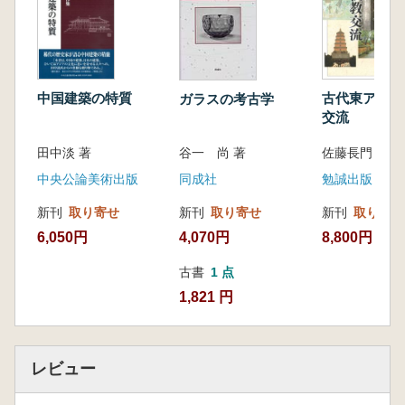
第9章 近世ロンドンと内陸後背地(唐澤達之)
第Ⅲ部 近代移行期の港市と内陸社会
第10章 月より来たる隊商―一九世紀アフリカ
東部の長距離キャラヴァンの成立と交易者の世
界(鈴木英明)
中国建築の特質
古代東アジア
ガラスの考古学
第11章 西アジアのキャラバン・ルートと巡礼
交流
者(守川知子)
田中淡 著
佐藤長門 編
谷一 尚 著
第12章 近代移行期のスマトラ島の港市と後背
中央公論美術出版
勉誠出版
同成社
地―仲介役の変容と帰属意識(弘末雅士)
第13章 イタリア・イレデンタ運動とトリエス
新刊
取り寄せ
新刊
取り寄せ
新刊
取り寄せ
テ住民(佐々木洋子)
6,050円
8,800円
4,070円
第Ⅳ部 国民国家にとっての海と陸
第14章 過渡期のインド像―一九世紀中葉のカ
古書
1 点
ルカッタ知識人の故国を見る眼差し(中里成章)
1,821 円
第15章 中国テレビ番組「河殤」に見える文
明・地理史観の来源(石川禎浩)
第16章 北米北西部沿岸地方における地域アイ
レビュー
デンティティ表象と先住民文化―シアトル・バ
ンクーバーについての試論(土田映子)