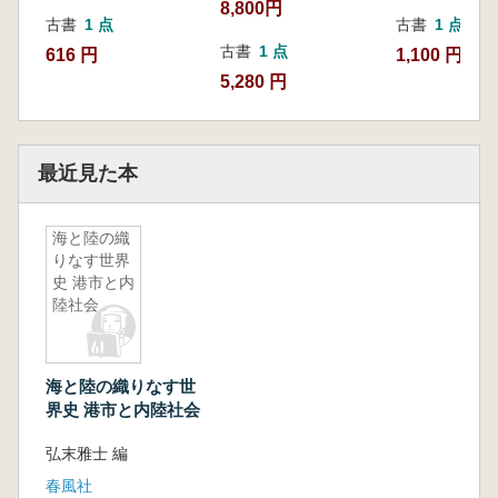
8,800円
古書
1 点
古書
1 点
古書
1 点
616 円
1,100 円
5,280 円
最近見た本
海と陸の織
りなす世界
史 港市と内
陸社会
海と陸の織りなす世
界史 港市と内陸社会
弘末雅士 編
春風社