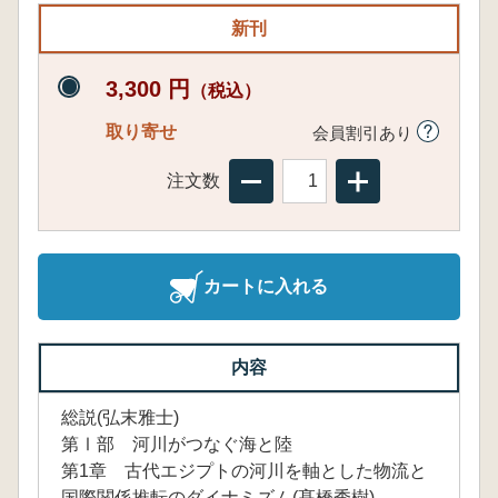
新刊
3,300 円
（税込）
取り寄せ
会員割引あり
注文数
カートに入れる
内容
総説(弘末雅士)
第Ⅰ部 河川がつなぐ海と陸
第1章 古代エジプトの河川を軸とした物流と
国際関係推転のダイナミズム(髙橋秀樹)