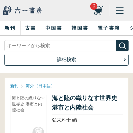
0
新刊
古書
中国書
韓国書
電子書籍
詳細検索
新刊
海外（日本語）
海と陸の織りなす世界史
海と陸の織りなす
世界史 港市と内
港市と内陸社会
陸社会
弘末雅士 編