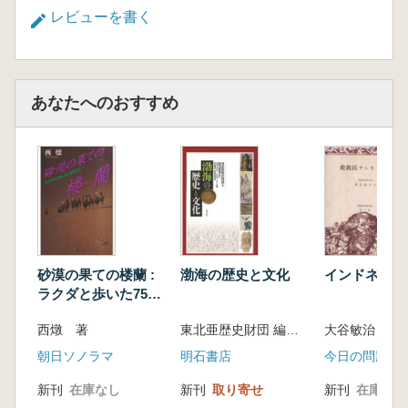
第17章 東・南部アフリカ=東南アジア地域の
レビューを書く
都市と後背地―港市概念を移動の視点から点検
する(栗田和明)
あなたへのおすすめ
砂漠の果ての楼蘭 :
渤海の歴史と文化
インドネシヤ
ラクダと歩いた750
キロ
西燉 著
東北亜歴史財団 編 赤羽目 匡由 (他)訳
大谷敏治 著
朝日ソノラマ
明石書店
今日の問題社
新刊
在庫なし
新刊
取り寄せ
新刊
在庫なし