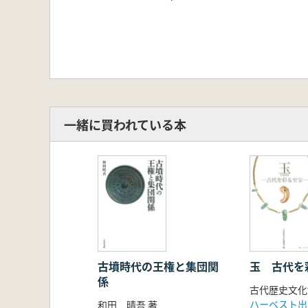
一緒に買われている本
古墳時代の王権と集団関
玉 古代を
係
古代歴史文化
ハーベスト出
和田 晴吾 著