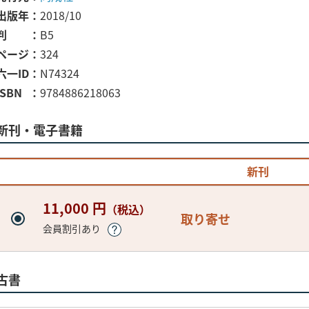
出版年
2018/10
判
B5
ページ
324
六一ID
N74324
ISBN
9784886218063
新刊・電子書籍
新刊
11,000 円
（税込）
取り寄せ
会員割引あり
古書