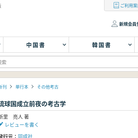
ご利用案
版
新規会員
中国書
韓国書
新刊
単行本
その他考古
琉球国成立前夜の考古学
新里 亮人 著
レビューを書く
発行元
同成社