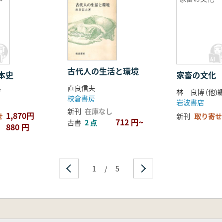
古代人の生活と環境
本史
家畜の文化
直良信夫
著
林 良博 (他)
校倉書房
岩波書店
新刊
在庫なし
1,870円
せ
新刊
取り寄せ
712 円~
古書
2 点
880 円
1
/
5