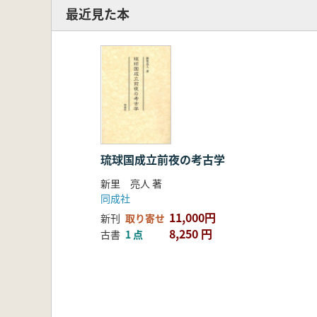
最近見た本
琉球国成立前夜の考古学
新里 亮人 著
同成社
11,000円
新刊
取り寄せ
8,250 円
古書
1 点