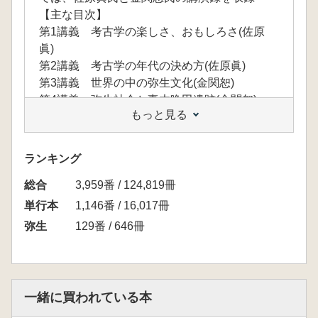
【主な目次】
第1講義 考古学の楽しさ、おもしろさ(佐原
眞)
第2講義 考古学の年代の決め方(佐原眞)
第3講義 世界の中の弥生文化(金関恕)
第4講義 弥生社会と妻木晩田遺跡(金関恕)
もっと見る
第5講義 遺跡、博物館はなぜ大切か(金関恕)
座談会「妻木晩田遺跡の魅力と今後への課題」
ランキング
総合
3,959番 / 124,819冊
単行本
1,146番 / 16,017冊
弥生
129番 / 646冊
一緒に買われている本