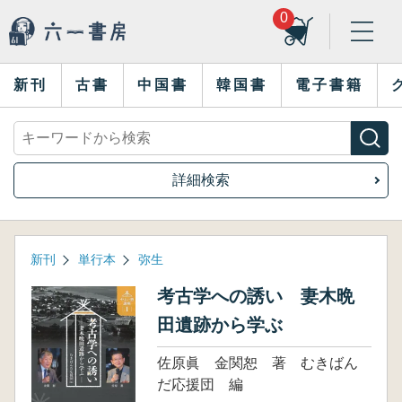
0
新刊
古書
中国書
韓国書
電子書籍
詳細検索
新刊
単行本
弥生
考古学への誘い 妻木晩
田遺跡から学ぶ
佐原眞 金関恕 著 むきばん
だ応援団 編