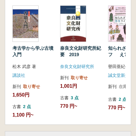
考古学から学ぶ古墳
奈良文化財研究所紀
知られざる弥
入門
要 2019
フ え?弥生
のに縄文がつ
松木 武彦 著
奈良文化財研究所
のがあるって
すか!? 稲
講談社
誠文堂新光社
新刊
取り寄せ
ゃない!
1,001円
新刊
取り寄せ
新刊
在庫なし
1,650円
古書
3 点
古書
2 点
770 円~
古書
2 点
770 円~
1,100 円~