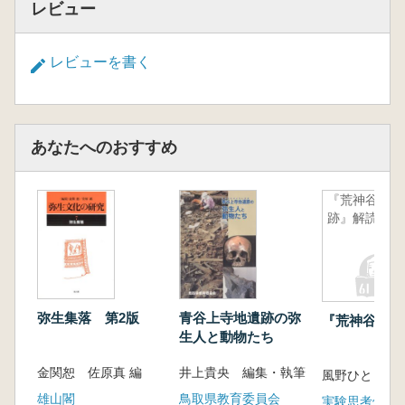
レビュー
レビューを書く
あなたへのおすすめ
『荒神谷遺
跡』解読
弥生集落 第2版
青谷上寺地遺跡の弥
『荒神谷遺跡
生人と動物たち
金関恕 佐原真 編
井上貴央 編集・執筆
風野ひとし著
雄山閣
鳥取県教育委員会
実験思考倶楽