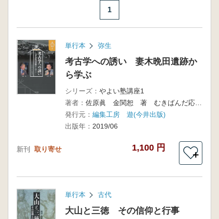
1
単行本
弥生
考古学への誘い 妻木晩田遺跡か
ら学ぶ
シリーズ：
やよい塾講座1
著者：
佐原眞 金関恕 著 むきばんだ応援団 編
発行元：
編集工房 遊(今井出版)
出版年：
2019/06
1,100 円
新刊
取り寄せ
＋
単行本
古代
大山と三徳 その信仰と行事