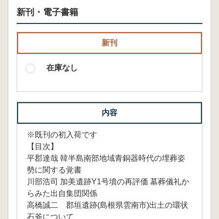
新刊・電子書籍
新刊
在庫なし
内容
※既刊の初入荷です
【目次】
平郡達哉 韓半島南部地域青銅器時代の埋葬姿
勢に関する覚書
川部浩司 加美遺跡Y1号墳の再評価 墓葬儀礼か
らみた出自集団関係
高橋誠二 郡垣遺跡(島根県雲南市)出土の環状
石斧について