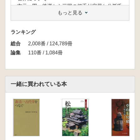
市元 塁 後漢から三国の把手付容器と公孫氏
もっと見る
政権
宮村誠二 直交配置の透孔をもつ円筒埴輪と倭
王権
ランキング
藤原 哲 古市・百舌鳥古墳群の副葬武器量の
総合
推計値について
2,008番 / 124,789冊
高橋克壽 人物埴輪論の見直し
論集
110番 / 1,084冊
山田繁樹 中国山地盆地部における古墳時代の
様相 尾道松江線の調査成果から
小林美土里 二股状鉄製品の研究
川口修実 岩橋千塚大谷山14号墳出土須恵器の
一緒に買われている本
大型杯と小型杯
平井耕平 防府市域における首長墓の変遷とそ
の機能について
土井孝則 亀岡における石棚古墳 ガウランド
が撮影した鹿谷古墳とその所在
玉井 功 上寺山古墳の二つの基準線
近藤 広 渡来系古墳における玉の様相 近畿