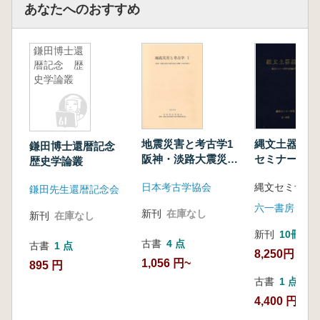
H家の場合
あなたへのおすすめ
山田邦和 『大和国山陵図』について
佐伯英樹・曽羽由美子 古墳と小字地名
鎌田博士還
岡田圭司 地震津波碑の研究 徳島県海部郡に
暦記念 歴
所在する大岩の歴史的位置付け
史学論叢
髙橋 学 史跡の保存と活用について 大宰府
関連史跡を例として
青木昭和 景気動向と埋蔵文化財調査組織につ
地震災害と考古学1
縄文土器論集
いての一考察
鎌田博士還暦記念
阪神・淡路大震災の
セミナーの会
歴史学論叢
被災状況と復興への
記念論集
日本考古学協会
縄文セミナー
取り組み
鎌田先生還暦記念会
六一書房
新刊
在庫なし
新刊
在庫なし
新刊
10冊以
古書
4 点
古書
1 点
8,250円
1,056 円~
895 円
古書
1 点
4,400 円