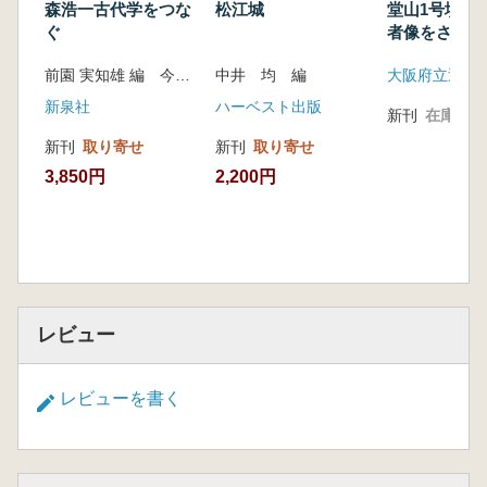
の例を中心に
森浩一古代学をつな
松江城
堂山1号墳 
宮﨑雅充 湖西首長墓の研究Ⅵ 南畑1号墳の調査
ぐ
者像をさぐる
から
前園 実知雄 編 今尾 文昭 編
中井 均 編
山崎直方(訳・校註 田中一廣) 日本における地
新泉社
ハーベスト出版
中住居1901
新刊
在庫なし
岡島俊也 伊予国における暗文土師器の様相
新刊
取り寄せ
新刊
取り寄せ
竹村吉史 古代東山道の再検討について 近江
3,850円
2,200円
国の事例から
藤藪勝則 畝・畝間溝と耕作痕 和歌山県におけ
る耕作痕の集成と分析
坂田孝彦 中世墓における銭貨の出土状況3例
本多元成 生産遺構としての地下蔵 味噌蔵を
検出した意義について
レビュー
堀口健弐 近世城郭の縄張り形式 分類と変遷を
中心に
山崎敏昭 大本山妙心寺の惣構 近世初頭の妙心
レビューを書く
寺境内に関する考古学的考察
湯本 整 池山古墳と三室戸寺
平山明寿 遠江国井伊郷における近世墓の一例