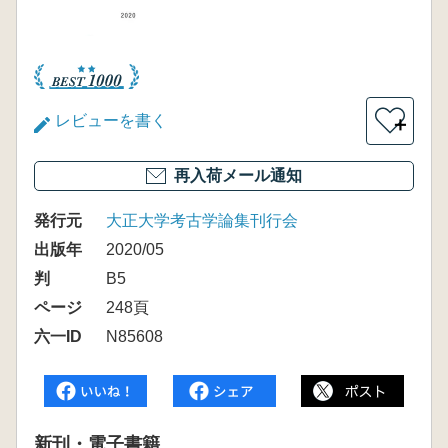
レビューを書く
＋
再入荷メール通知
発行元
大正大学考古学論集刊行会
出版年
2020/05
判
B5
ページ
248頁
六一ID
N85608
新刊・電子書籍