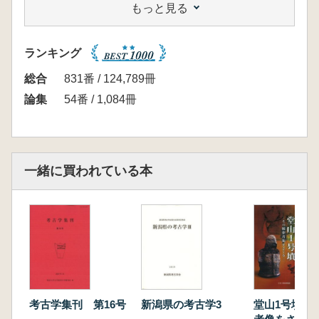
もっと見る
田中浩江 黒曜石原産地直下の縄文集落につい
て 長野県立科町大庭遺跡の再評価に向けて
生山優実 縄文時代前期末の気候変動期におけ
ランキング
る社会変化
谷藤保彦 長野県飯山市田草川尻遺跡出土の縄
総合
831番 / 124,789冊
文時代前期初頭土器の検討
論集
54番 / 1,084冊
奥野麦生 土器文様の多重連鎖構造について
川又隆一郎 古墳時代における茨城県桜川上流
域の集落展開の様相について
塚田良道 三昧塚古墳出土冠の装飾文様
一緒に買われている本
深沢くみ 亀甲繋文の二系列
黒澤彰哉 多賀城碑の「常陸国界」について
大川敬夫 塔の基壇構造について 特に掘込地
業を中心として
近沢恒典 都城盆地における古代土器編年につ
いて
井口喜晴 折り曲げられた鉄刀について 経塚
出土品を中心に-
考古学集刊 第16号
新潟県の考古学3
堂山1号墳 
田中広明 牛馬に用いた焼印