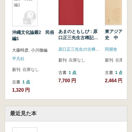
編1
あまのともしび : 原
東アジアの考
沖繩文化論叢2 民俗
口正三先生古稀記念
史 中
編1
集
原口正三先生の古稀を祝う集い事務局
同朋舎
大藤時彦, 小川徹編
平凡社
新刊
在庫なし
新刊
在庫なし
新刊
在庫なし
古書
1 点
古書
1 点
7,700 円
2,464 円
古書
1 点
1,320 円
最近見た本