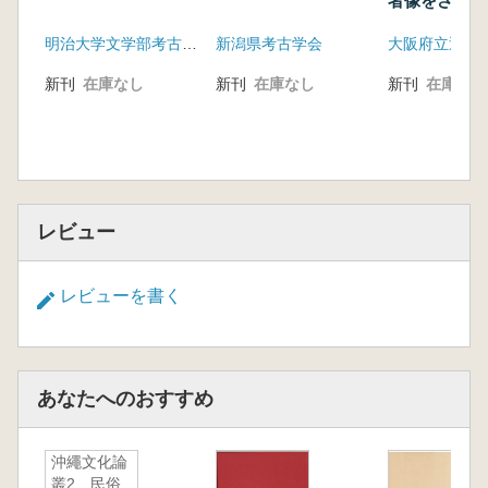
者像をさぐる
越田真太郎 常陸・北下総の中世石造宝塔
明治大学文学部考古学研究室
新潟県考古学会
伊藤宏之 下総国葛西郡における武蔵型板碑製
作の一例 葛西城出土資料の検討
新刊
在庫なし
新刊
在庫なし
新刊
在庫なし
赤石光資 考古資料の保存 埼玉県蓮田市に
所在する板碑の信仰と石造物から
守矢昌文 尖石遺跡の発掘調査と国史蹟指定
学史から見た「尖石石器時代遺蹟」の国史蹟指
定の意義
レビュー
大正大学の考古学50年のあゆみ
レビューを書く
あなたへのおすすめ
沖繩文化論
叢2 民俗