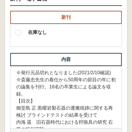
新刊
在庫なし
内容
※発行元品切れとなりました(2021/2/10確認)
※斎藤忠先生の着任から50周年の節目の年に初
の論集を刊行。18名の卒業生による論文を収
録。
【目次】
御堂島 正 黒曜岩製石器の運搬痕跡に関する再
検討 ブラインドテストの結果を受けて
内海 遥 旧石器時代における狩猟具の研究 石
器の投射実験