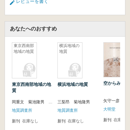
レビューを書く
あなたへのおすすめ
東京西南部
横浜地域の
地域の地質
地質
空からみた歴
東京西南部地域の地
横浜地域の地質
質
矢守一彦 編
岡重文 菊池隆男 桂島茂
三梨昂 菊地隆男
大明堂
地質調査所
地質調査所
新刊
在庫なし
新刊
在庫なし
新刊
在庫なし