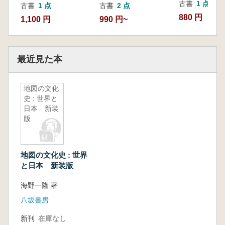
古書
1 点
古書
1 点
古書
2 点
880 円
1,100 円
990 円~
最近見た本
地図の文化
史 : 世界と
日本 新装
版
地図の文化史 : 世界
と日本 新装版
海野一隆 著
八坂書房
新刊
在庫なし