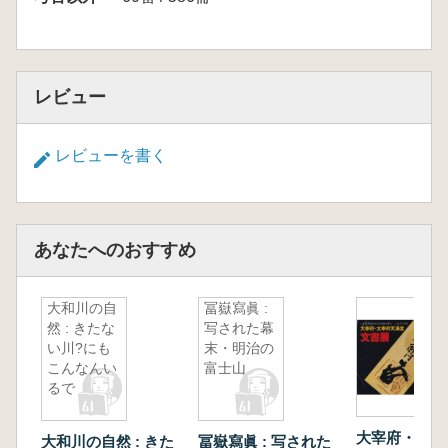
レビュー
レビューを書く
あなたへのおすすめ
大和川の自
冨嶽寫眞 :
然 : きたな
写された幕
い川?にも
末・明治の
こんなんい
富士山
るで
大宰府・太宰
大和川の自然 : きた
冨嶽寫眞 : 写された