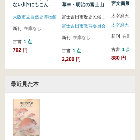
宮文書展 : い
ない川?にもこんな
幕末・明治の富士山
を語りかける
んいるで
歴史 古文書
大阪市立自然史博物館
富士吉田市歴史民俗博物館編
富士吉田市教育委員会
新刊
在庫なし
新刊
在庫なし
新刊
在庫なし
古書
1 点
古書
1 点
792 円
古書
1 点
880 円
2,200 円
最近見た本