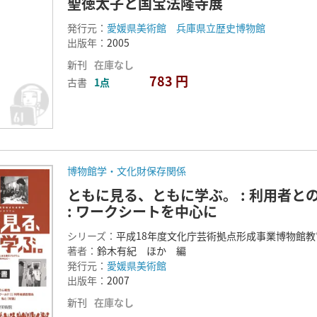
聖徳太子と国宝法隆寺展
発行元：
愛媛県美術館 兵庫県立歴史博物館
出版年：
2005
新刊
在庫なし
783 円
古書
1点
博物館学・文化財保存関係
ともに見る、ともに学ぶ。 : 利用者
: ワークシートを中心に
シリーズ：
平成18年度文化庁芸術拠点形成事業博物館
著者：
鈴木有紀 ほか 編
発行元：
愛媛県美術館
出版年：
2007
新刊
在庫なし