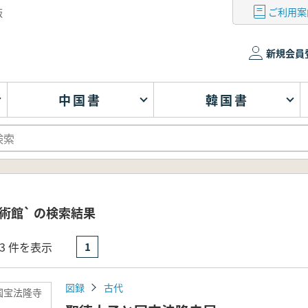
ご利用案
版
新規会員
中国書
韓国書
術館` の検索結果
- 3 件を表示
1
図録
古代
国宝法隆寺