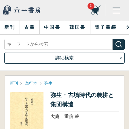
0
新刊
古書
中国書
韓国書
電子書籍
詳細検索
新刊
単行本
弥生
弥生・古墳時代の農耕と
集団構造
大庭 重信 著