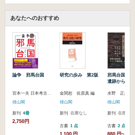
あなたへのおすすめ
論争 邪馬台国
研究の歩み 第2版
邪馬台国 唐
遺跡から箸墓
宮本一夫 日本考古学協会 編集
金関恕 佐原真 編
水野 正好 (他
雄山閣
雄山閣
雄山閣
新刊
4冊
新刊
在庫なし
新刊
在庫なし
2,750円
古書
1 点
古書
2 点
1,100 円
880 円~