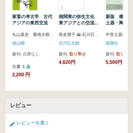
家畜の考古学 古代
南関東の弥生文化
新版 概説 
アジアの東西交流
東アジアとの交流と
土器・陶磁器
農耕化
丸山真史 菊地大樹 編
長友朋子 編 石川日出志 編 深澤芳樹 編
中世土器研究
雄山閣
吉川弘文館
真陽社
新刊
在庫なし
新刊
取り寄せ
新刊
取り寄せ
4,620円
5,500円
古書
1 点
2,200 円
レビュー
レビューを書く