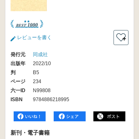
レビューを書く
＋
発行元
同成社
出版年
2022/10
判
B5
ページ
234
六一ID
N99808
ISBN
9784886218995
新刊・電子書籍