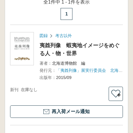
全1件中 1 - 1件を表示
1
図録
考古以外
夷酋列像 蝦夷地イメージをめぐ
る人・物・世界
著者：
北海道博物館 編
発行元：
「夷酋列像」展実行委員会 北海道新聞社
出版年：
2015/09
新刊
在庫なし
＋
再入荷メール通知