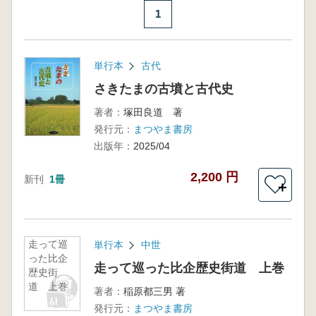
1
単行本
古代
さきたまの古墳と古代史
著者：
塚田良道 著
発行元：
まつやま書房
出版年：
2025/04
2,200 円
新刊
1冊
＋
走って巡
単行本
中世
った比企
走って巡った比企歴史街道 上巻
歴史街
道 上巻
著者：
稲原都三男 著
発行元：
まつやま書房