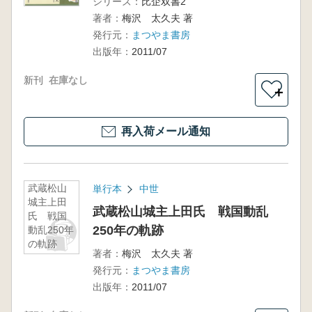
シリーズ：
比企双書2
著者：
梅沢 太久夫 著
発行元：
まつやま書房
出版年：
2011/07
新刊
在庫なし
＋
再入荷メール通知
武蔵松山
単行本
中世
城主上田
武蔵松山城主上田氏 戦国動乱
氏 戦国
250年の軌跡
動乱250年
の軌跡
著者：
梅沢 太久夫 著
発行元：
まつやま書房
出版年：
2011/07