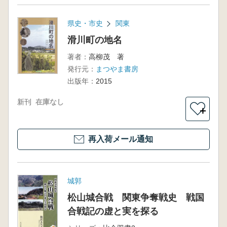
県史・市史
関東
滑川町の地名
著者：
高柳茂 著
発行元：
まつやま書房
出版年：
2015
新刊
在庫なし
＋
再入荷メール通知
城郭
松山城合戦 関東争奪戦史 戦国
合戦記の虚と実を探る