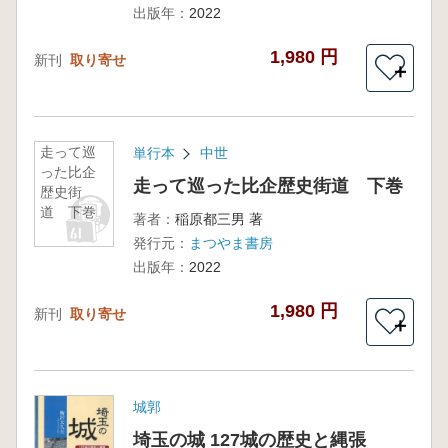
出版年：
2022
1,980 円
新刊
取り寄せ
＋
走って巡
単行本
中世
った比企
走って巡った比企歴史街道 下巻
歴史街
道 下巻
著者：
稲原都三男 著
発行元：
まつやま書房
出版年：
2022
1,980 円
新刊
取り寄せ
＋
城郭
埼玉の城 127城の歴史と縄張