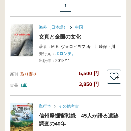
1
海外（日本語）
中国
女真と金国の文化
著者：
M.B. ヴォロビヨフ 著 川崎保・川崎輝美 訳
発行元：
ボロンテ。
出版年：
2018/11
5,500 円
新刊
取り寄せ
＋
3,850 円
古書
1点
単行本
その他考古
信州発掘奮戦録 45人が語る遺跡
調査の40年