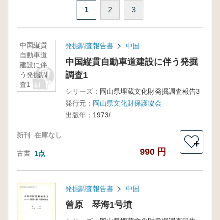
1
2
3
中国縦貫
発掘調査報告書
中国
自動車道
中国縦貫自動車道建設に伴う発掘
建設に伴
調査1
う発掘調
査1
シリーズ：
岡山県埋蔵文化財発掘調査報告3
発行元：
岡山県文化財保護協会
出版年：
1973/
新刊
在庫なし
＋
990 円
古書
1点
発掘調査報告書
中国
曾原 琴海1号墳