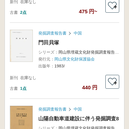
新刊
在庫なし
＋
475 円~
古書
2点
発掘調査報告書
中国
門田貝塚
シリーズ：
岡山県埋蔵文化財発掘調査報告 55
発行元：
岡山県文化財保護協会
出版年：
1983/
新刊
在庫なし
＋
440 円
古書
1点
発掘調査報告書
中国
山陽自動車道建設に伴う発掘調査8
シリーズ：
岡山県埋蔵文化財発掘調査報告89