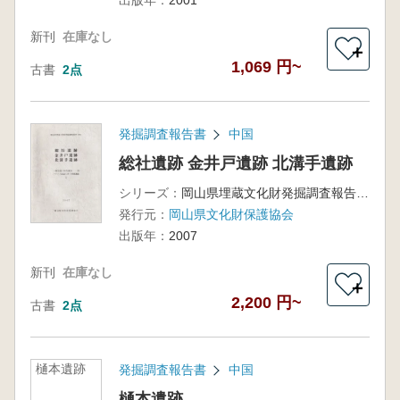
出版年：
2001
新刊
在庫なし
＋
1,069 円~
古書
2点
発掘調査報告書
中国
総社遺跡 金井戸遺跡 北溝手遺跡
シリーズ：
岡山県埋蔵文化財発掘調査報告第209集、一般国道180号総社・一宮バイパス建設に伴う発掘調査1
発行元：
岡山県文化財保護協会
出版年：
2007
新刊
在庫なし
＋
2,200 円~
古書
2点
樋本遺跡
発掘調査報告書
中国
樋本遺跡