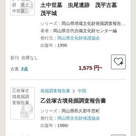
土中世墓 虫尾遺跡 茂平古墓
群 黒土
中世墓
茂平城
虫尾遺
跡 茂平
シリーズ：
岡山県埋蔵文化財発掘調査報告111
古墓 茂
著者：
岡山県古代吉備文化財センター編
平城
発行元：
岡山県文化財保護協会
出版年：
1996
新刊
在庫なし
＋
1,575 円~
古書
2点
乙佐塚古
発掘調査報告書
中国
墳発掘調
乙佐塚古墳発掘調査報告書
査報告書
シリーズ：
岡山県邑久郡牛窓町
発行元：
岡山県文化財保護協会
出版年：
1986/