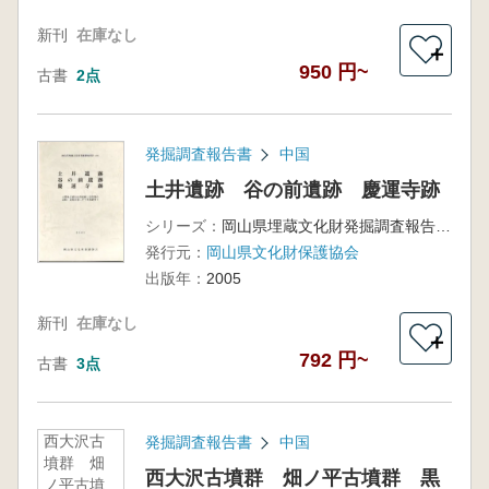
新刊
在庫なし
＋
950 円~
古書
2点
発掘調査報告書
中国
土井遺跡 谷の前遺跡 慶運寺跡
シリーズ：
岡山県埋蔵文化財発掘調査報告191
発行元：
岡山県文化財保護協会
出版年：
2005
新刊
在庫なし
＋
792 円~
古書
3点
西大沢古
発掘調査報告書
中国
墳群 畑
西大沢古墳群 畑ノ平古墳群 黒
ノ平古墳