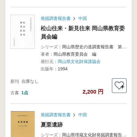
発掘調査報告書
中国
松山往来・新見往来 岡山県教育委
員会編
シリーズ：
岡山県歴史の道調査報告書 第9集
著者：
岡山県教育委員会 編
発行元：
岡山県文化財保護協会
出版年：
1994
新刊
在庫なし
＋
2,200 円
古書
1点
発掘調査報告書
中国
夏栗遺跡
シリーズ：
岡山県埋蔵文化財発掘調査報告第194集